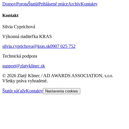
Domov
Porota
Štatút
Prihlásené práce
Archív
Kontakty
Kontakt
Silvia Cyprichová
Výkonná riaditeľka KRAS
silvia.cyprichova@kras.sk
0907 025 752
Technická podpora
support@zlatyklinec.sk
©
2026
Zlatý Klinec / AD AWARDS ASSOCIATION, s.r.o.
Všetky práva vyhradené.
Štatút súťaže
Kontakty
Nastavenia cookies