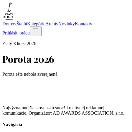
Domov
Štatút
Kategórie
Archív
Novinky
Kontakty
Prihlásiť prácu
Zlatý Klinec
2026
Porota
2026
Porota ešte nebola zverejnená.
Najvýznamnejšia slovenská súťaž kreatívnej reklamnej
komunikácie. Organizátor: AD AWARDS ASSOCIATION, s.r.o.
Navigácia