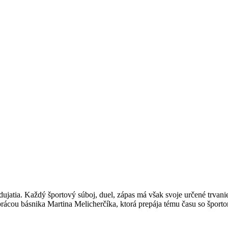
dujatia. Každý športový súboj, duel, zápas má však svoje určené trvan
 prácou básnika Martina Melicherčíka, ktorá prepája tému času so šport