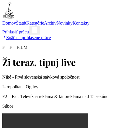
Domov
Štatút
Kategórie
Archív
Novinky
Kontakty
Prihlásiť prácu
Späť na prihlásené práce
F – F – FILM
Ži teraz, tipuj live
Niké - Prvá slovenská stávková spoločnosť
Istropolitana Ogilvy
F2 – F2 - Televízna reklama & kinoreklama nad 15 sekúnd
Súbor