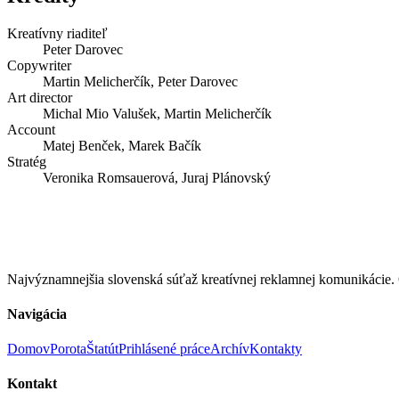
Kreatívny riaditeľ
Peter Darovec
Copywriter
Martin Melicherčík, Peter Darovec
Art director
Michal Mio Valušek, Martin Melicherčík
Account
Matej Benček, Marek Bačík
Stratég
Veronika Romsauerová, Juraj Plánovský
Najvýznamnejšia slovenská súťaž kreatívnej reklamnej komunikác
Navigácia
Domov
Porota
Štatút
Prihlásené práce
Archív
Kontakty
Kontakt