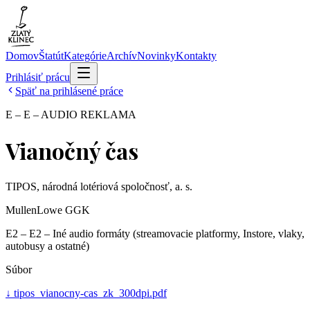
Domov
Štatút
Kategórie
Archív
Novinky
Kontakty
Prihlásiť prácu
Späť na prihlásené práce
E – E – AUDIO REKLAMA
Vianočný čas
TIPOS, národná lotériová spoločnosť, a. s.
MullenLowe GGK
E2 – E2 – Iné audio formáty (streamovacie platformy, Instore, vlaky,
autobusy a ostatné)
Súbor
↓
tipos_vianocny-cas_zk_300dpi.pdf