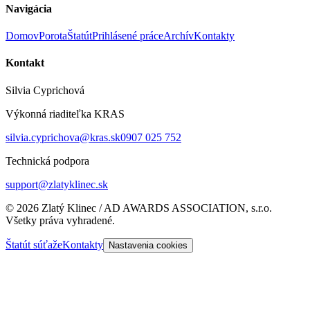
Navigácia
Domov
Porota
Štatút
Prihlásené práce
Archív
Kontakty
Kontakt
Silvia Cyprichová
Výkonná riaditeľka KRAS
silvia.cyprichova@kras.sk
0907 025 752
Technická podpora
support@zlatyklinec.sk
©
2026
Zlatý Klinec / AD AWARDS ASSOCIATION, s.r.o.
Všetky práva vyhradené.
Štatút súťaže
Kontakty
Nastavenia cookies