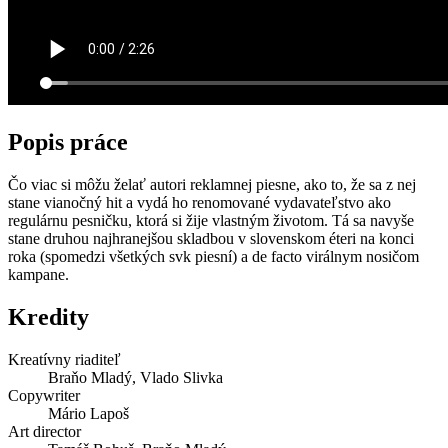
Popis práce
Čo viac si môžu želať autori reklamnej piesne, ako to, že sa z nej
stane vianočný hit a vydá ho renomované vydavateľstvo ako
regulárnu pesničku, ktorá si žije vlastným životom. Tá sa navyše
stane druhou najhranejšou skladbou v slovenskom éteri na konci
roka (spomedzi všetkých svk piesní) a de facto virálnym nosičom
kampane.
Kredity
Kreatívny riaditeľ
Braňo Mladý, Vlado Slivka
Copywriter
Mário Lapoš
Art director