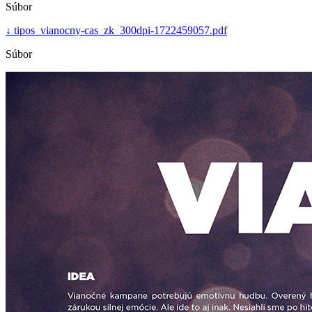
Súbor
↓
tipos_vianocny-cas_zk_300dpi-1722459057.pdf
Súbor