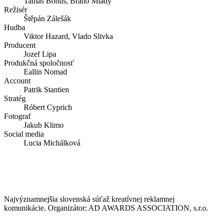
Tamáš Bohuš, Braňo Mladý
Režisér
Štěpán Zálešák
Hudba
Viktor Hazard, Vlado Slivka
Producent
Jozef Lipa
Produkčná spoločnosť
Eallin Nomad
Account
Patrik Stantien
Stratég
Róbert Cyprich
Fotograf
Jakub Klimo
Social media
Lucia Michálková
Najvýznamnejšia slovenská súťaž kreatívnej reklamnej
komunikácie. Organizátor: AD AWARDS ASSOCIATION, s.r.o.