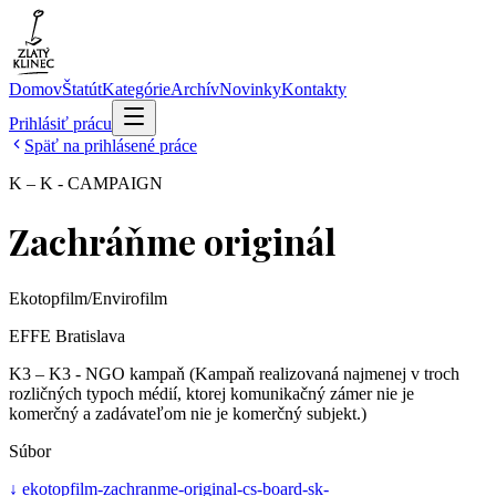
Domov
Štatút
Kategórie
Archív
Novinky
Kontakty
Prihlásiť prácu
Späť na prihlásené práce
K – K - CAMPAIGN
Zachráňme originál
Ekotopfilm/Envirofilm
EFFE Bratislava
K3 – K3 - NGO kampaň (Kampaň realizovaná najmenej v troch
rozličných typoch médií, ktorej komunikačný zámer nie je
komerčný a zadávateľom nie je komerčný subjekt.)
Súbor
↓
ekotopfilm-zachranme-original-cs-board-sk-