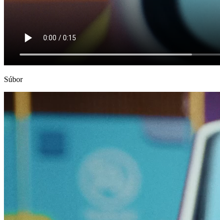
Súbor