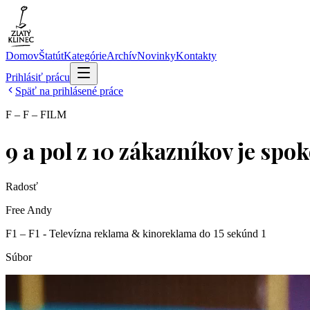
Domov
Štatút
Kategórie
Archív
Novinky
Kontakty
Prihlásiť prácu
Späť na prihlásené práce
F – F – FILM
9 a pol z 10 zákazníkov je spo
Radosť
Free Andy
F1 – F1 - Televízna reklama & kinoreklama do 15 sekúnd 1
Súbor