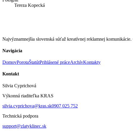
Tereza Kopecká
Najvýznamnejšia slovenská súťaž kreatívnej reklamnej komunikác
Navigácia
Domov
Porota
Štatút
Prihlásené práce
Archív
Kontakty
Kontakt
Silvia Cyprichová
Výkonná riaditeľka KRAS
silvia.cyprichova@kras.sk
0907 025 752
Technická podpora
support@zlatyklinec.sk