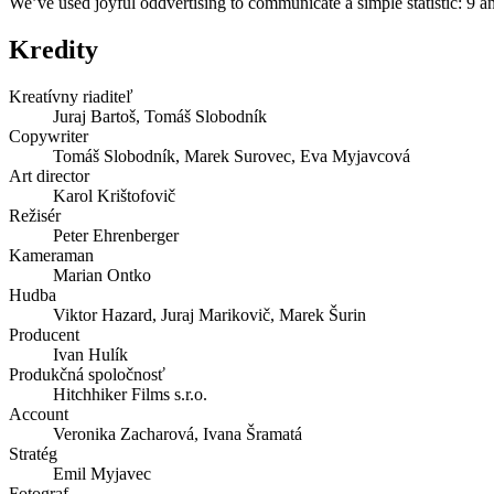
We’ve used joyful oddvertising to communicate a simple statistic: 9 an
Kredity
Kreatívny riaditeľ
Juraj Bartoš, Tomáš Slobodník
Copywriter
Tomáš Slobodník, Marek Surovec, Eva Myjavcová
Art director
Karol Krištofovič
Režisér
Peter Ehrenberger
Kameraman
Marian Ontko
Hudba
Viktor Hazard, Juraj Marikovič, Marek Šurin
Producent
Ivan Hulík
Produkčná spoločnosť
Hitchhiker Films s.r.o.
Account
Veronika Zacharová, Ivana Šramatá
Stratég
Emil Myjavec
Fotograf