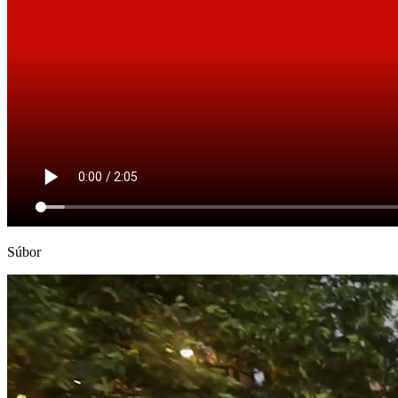
Súbor