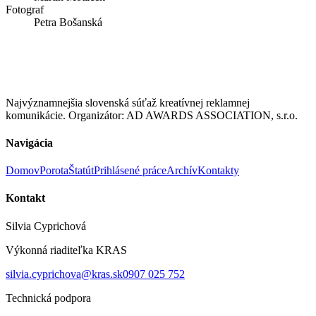
Fotograf
Petra Bošanská
Najvýznamnejšia slovenská súťaž kreatívnej reklamnej
komunikácie. Organizátor: AD AWARDS ASSOCIATION, s.r.o.
Navigácia
Domov
Porota
Štatút
Prihlásené práce
Archív
Kontakty
Kontakt
Silvia Cyprichová
Výkonná riaditeľka KRAS
silvia.cyprichova@kras.sk
0907 025 752
Technická podpora