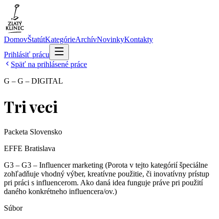
Domov
Štatút
Kategórie
Archív
Novinky
Kontakty
Prihlásiť prácu
Späť na prihlásené práce
G – G – DIGITAL
Tri veci
Packeta Slovensko
EFFE Bratislava
G3 – G3 – Influencer marketing (Porota v tejto kategórií špeciálne
zohľadňuje vhodný výber, kreatívne použitie, či inovatívny prístup
pri práci s influencerom. Ako daná idea funguje práve pri použití
daného konkrétneho influencera/ov.)
Súbor