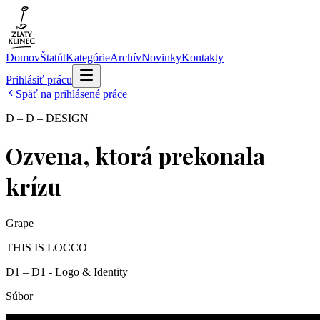
Domov
Štatút
Kategórie
Archív
Novinky
Kontakty
Prihlásiť prácu
Späť na prihlásené práce
D – D – DESIGN
Ozvena, ktorá prekonala
krízu
Grape
THIS IS LOCCO
D1 – D1 - Logo & Identity
Súbor