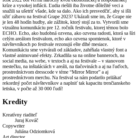
kríze a vysokej inflácii. Ľudia riešili iba životne dôležité veci a
snažili sa ušetriť všade, kde sa dalo. Ako ich presvedčiť, aby si išli
užiť zábavu na festival Grape 2023? Ukázali sme im, že Grape nie
je len 48 hodín hudby, ale zážitok, ktorý stojí za to. Vytvorili sme
vizuálnu komunikáciu pre 12. ročník festivalu, ktorej témou bolo
ECHO. Echo, ako hudobná ozvena, ako ozvena radosti, ktorá sa šíri
celým areálom festivalom, echo ako ozvena spomienok, ktoré v
návštevníkoch po festivale rezonujú ešte dlhé mesiace.
Komunikáciu sme vytvárali od základov, zahŕňala vlastný font a
vlastné animované efekty. Zrkadlila sa na online banneroch, na
social media, na webe, v textoch a aj na festivale – v stanovom
mestečku, na inštaláciách v areáli, na tlačovinách a aj na ľuďoch,
prostredníctvom dresscode v téme “Mirror Mirror” a aj
prostredníctvom merchu. Na festival sa nám podarilo prilákať
rekordný počet návštevníkov a naplniť tak kapacitu trenčianskeho
letiska, v počte až 30 000 ľudí!
Kredity
Kreatívny riaditeľ
Juraj Kováč
Copywriter
Juliána Odziomková
Art director