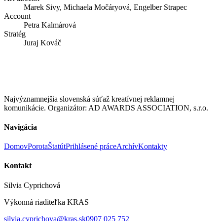
Marek Sivy, Michaela Močáryová, Engelber Strapec
Account
Petra Kalmárová
Stratég
Juraj Kováč
Najvýznamnejšia slovenská súťaž kreatívnej reklamnej
komunikácie. Organizátor: AD AWARDS ASSOCIATION, s.r.o.
Navigácia
Domov
Porota
Štatút
Prihlásené práce
Archív
Kontakty
Kontakt
Silvia Cyprichová
Výkonná riaditeľka KRAS
silvia.cyprichova@kras.sk
0907 025 752