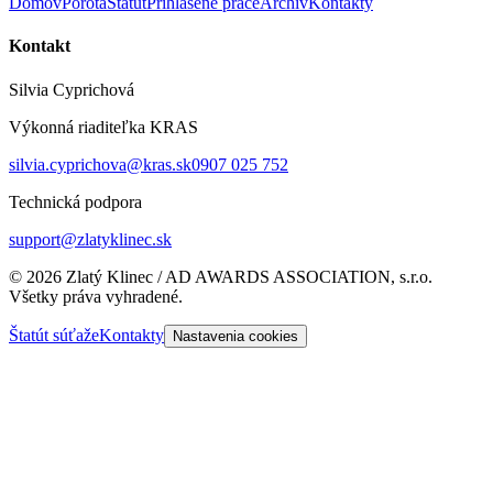
Domov
Porota
Štatút
Prihlásené práce
Archív
Kontakty
Kontakt
Silvia Cyprichová
Výkonná riaditeľka KRAS
silvia.cyprichova@kras.sk
0907 025 752
Technická podpora
support@zlatyklinec.sk
©
2026
Zlatý Klinec / AD AWARDS ASSOCIATION, s.r.o.
Všetky práva vyhradené.
Štatút súťaže
Kontakty
Nastavenia cookies