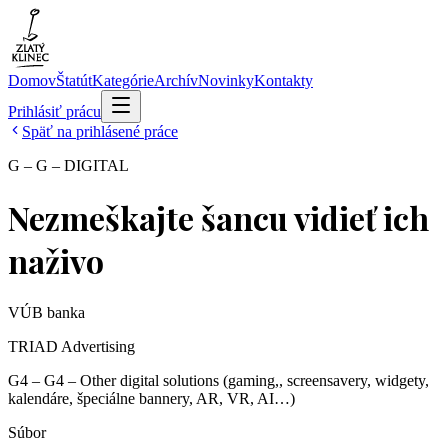
Domov
Štatút
Kategórie
Archív
Novinky
Kontakty
Prihlásiť prácu
Späť na prihlásené práce
G – G – DIGITAL
Nezmeškajte šancu vidieť ich
naživo
VÚB banka
TRIAD Advertising
G4 – G4 – Other digital solutions (gaming,, screensavery, widgety,
kalendáre, špeciálne bannery, AR, VR, AI…)
Súbor