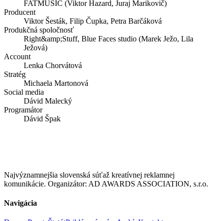
FATMUSIC (Viktor Hazard, Juraj Marikovič)
Producent
Viktor Šesták, Filip Čupka, Petra Barčáková
Produkčná spoločnosť
Right&amp;Stuff, Blue Faces studio (Marek Ježo, Lila
Ježová)
Account
Lenka Chorvátová
Stratég
Michaela Martonová
Social media
Dávid Malecký
Programátor
Dávid Špak
Najvýznamnejšia slovenská súťaž kreatívnej reklamnej
komunikácie. Organizátor: AD AWARDS ASSOCIATION, s.r.o.
Navigácia