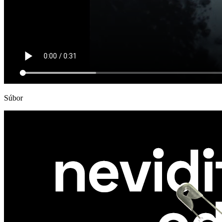
Súbor