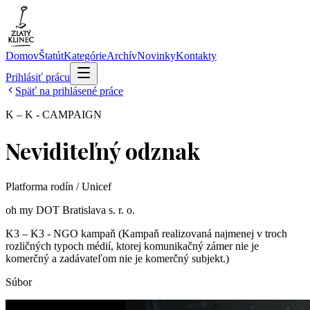
Domov
Štatút
Kategórie
Archív
Novinky
Kontakty
Prihlásiť prácu
Späť na prihlásené práce
K – K - CAMPAIGN
Neviditeľný odznak
Platforma rodín / Unicef
oh my DOT Bratislava s. r. o.
K3 – K3 - NGO kampaň (Kampaň realizovaná najmenej v troch
rozličných typoch médií, ktorej komunikačný zámer nie je
komerčný a zadávateľom nie je komerčný subjekt.)
Súbor