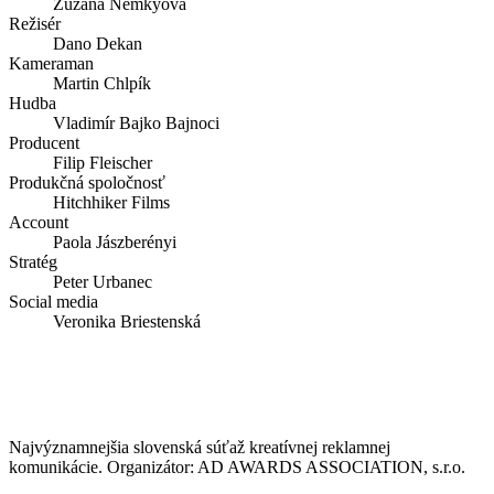
Zuzana Nemkyová
Režisér
Dano Dekan
Kameraman
Martin Chlpík
Hudba
Vladimír Bajko Bajnoci
Producent
Filip Fleischer
Produkčná spoločnosť
Hitchhiker Films
Account
Paola Jászberényi
Stratég
Peter Urbanec
Social media
Veronika Briestenská
Najvýznamnejšia slovenská súťaž kreatívnej reklamnej
komunikácie. Organizátor: AD AWARDS ASSOCIATION, s.r.o.