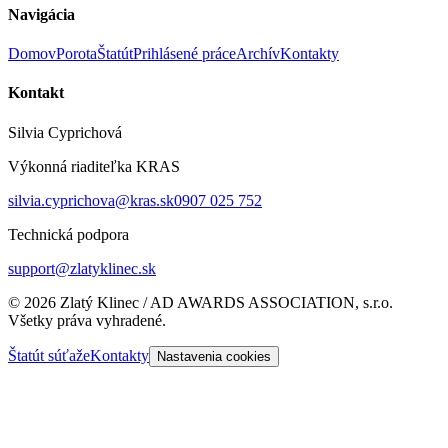
Navigácia
Domov
Porota
Štatút
Prihlásené práce
Archív
Kontakty
Kontakt
Silvia Cyprichová
Výkonná riaditeľka KRAS
silvia.cyprichova@kras.sk
0907 025 752
Technická podpora
support@zlatyklinec.sk
©
2026
Zlatý Klinec / AD AWARDS ASSOCIATION, s.r.o.
Všetky práva vyhradené.
Štatút súťaže
Kontakty
Nastavenia cookies