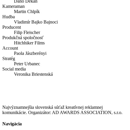
Dano Dekan
Kameraman
Martin Chlpík
Hudba
Vladimír Bajko Bajnoci
Producent
Filip Fleischer
Produkčná spoločnosť
Hitchhiker Films
Account
Paola Jászberényi
Stratég
Peter Urbanec
Social media
Veronika Briestenská
Najvýznamnejšia slovenská súťaž kreatívnej reklamnej
komunikácie. Organizátor: AD AWARDS ASSOCIATION, s.r.o.
Navigácia