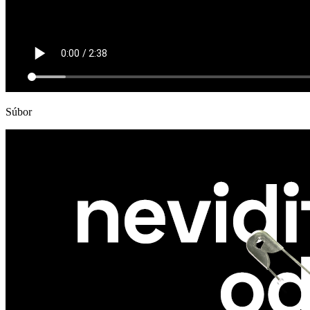
Súbor