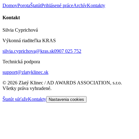
Domov
Porota
Štatút
Prihlásené práce
Archív
Kontakty
Kontakt
Silvia Cyprichová
Výkonná riaditeľka KRAS
silvia.cyprichova@kras.sk
0907 025 752
Technická podpora
support@zlatyklinec.sk
©
2026
Zlatý Klinec / AD AWARDS ASSOCIATION, s.r.o.
Všetky práva vyhradené.
Štatút súťaže
Kontakty
Nastavenia cookies