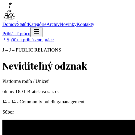
Domov
Štatút
Kategórie
Archív
Novinky
Kontakty
Prihlásiť prácu
Späť na prihlásené práce
J – J – PUBLIC RELATIONS
Neviditeľný odznak
Platforma rodín / Unicef
oh my DOT Bratislava s. r. o.
J4 – J4 - Community building/management
Súbor