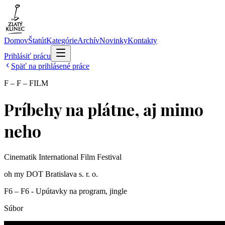
Domov
Štatút
Kategórie
Archív
Novinky
Kontakty
Prihlásiť prácu
Späť na prihlásené práce
F – F – FILM
Príbehy na plátne, aj mimo
neho
Cinematik International Film Festival
oh my DOT Bratislava s. r. o.
F6 – F6 - Upútavky na program, jingle
Súbor