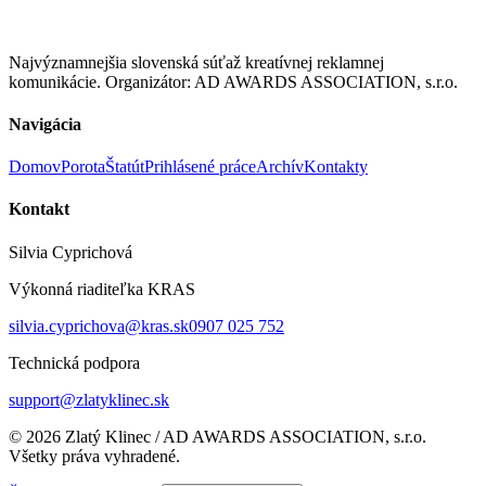
Najvýznamnejšia slovenská súťaž kreatívnej reklamnej
komunikácie. Organizátor: AD AWARDS ASSOCIATION, s.r.o.
Navigácia
Domov
Porota
Štatút
Prihlásené práce
Archív
Kontakty
Kontakt
Silvia Cyprichová
Výkonná riaditeľka KRAS
silvia.cyprichova@kras.sk
0907 025 752
Technická podpora
support@zlatyklinec.sk
©
2026
Zlatý Klinec / AD AWARDS ASSOCIATION, s.r.o.
Všetky práva vyhradené.