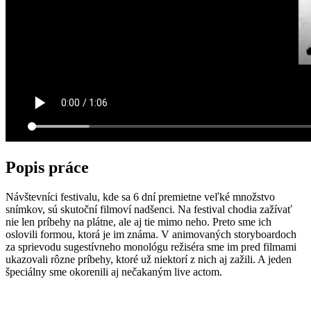
Popis práce
Návštevníci festivalu, kde sa 6 dní premietne veľké množstvo
snímkov, sú skutoční filmoví nadšenci. Na festival chodia zažívať
nie len príbehy na plátne, ale aj tie mimo neho. Preto sme ich
oslovili formou, ktorá je im známa. V animovaných storyboardoch
za sprievodu sugestívneho monológu režiséra sme im pred filmami
ukazovali rôzne príbehy, ktoré už niektorí z nich aj zažili. A jeden
špeciálny sme okorenili aj nečakaným live actom.