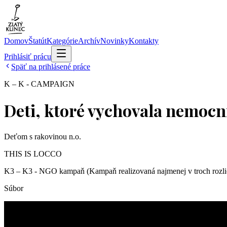
Domov
Štatút
Kategórie
Archív
Novinky
Kontakty
Prihlásiť prácu
Späť na prihlásené práce
K – K - CAMPAIGN
Deti, ktoré vychovala nemocn
Deťom s rakovinou n.o.
THIS IS LOCCO
K3 – K3 - NGO kampaň (Kampaň realizovaná najmenej v troch rozlič
Súbor