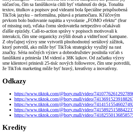
súčasťou, čím sa fanúšikovia cítili byť vtiahnutí do deja. Tonalita
textov, titulkov a popisov pod videami bola špeciálne prispôsobená
TikTok jazyku – neformálna, pútavá a priamočiara. Kľúčovým
prvkom bolo budovanie napätia a vyvolanie „FOMO efektu“ (fear
of missing out), vďaka čomu sledovatelia netrpezlivo očakávali
ďalšie epizódy. Call-to-action správy v popisoch motivovali k
interakcii, čím sme organicky zvýšili dosah a viditeľnosť kampane.
Z obyčajnej výzvy sme vytvorili plnohodnotný seriálový zážitok,
ktorý potvrdil, ako môže byť TikTok strategicky využitý na rast
značky. Séria nočných výziev a dobrodružstiev posilnila vzťah s
fanúšikmi a priniesla 1M videní a 38K lajkov. Od začiatku výzvy
sme klientovi priniesli 25-tisíc nových followerov, čím sme potvrdili,
že TikTok marketing môže byť hravý, kreatívny a inovatívny.
Odkazy
https://www.tiktok.com/@bory.mall/video/7410776261292789
https://www.tiktok.com/@bory.mall/video/7413691523918826
https://www.tiktok.com/@bory.mall/video/7414151554602749
https://www.tiktok.com/@bory.mall/video/7415892515884223
https://www.tiktok.com/@bory.mall/video/7418255013685857
Kredity