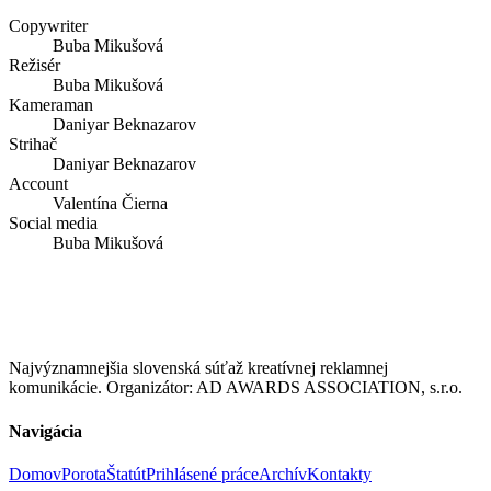
Copywriter
Buba Mikušová
Režisér
Buba Mikušová
Kameraman
Daniyar Beknazarov
Strihač
Daniyar Beknazarov
Account
Valentína Čierna
Social media
Buba Mikušová
Najvýznamnejšia slovenská súťaž kreatívnej reklamnej
komunikácie. Organizátor: AD AWARDS ASSOCIATION, s.r.o.
Navigácia
Domov
Porota
Štatút
Prihlásené práce
Archív
Kontakty