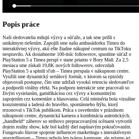
Popis práce
Naši sledovatelia milujú výzvy a súťaže, a tak sme prišli s
unikátnym riešením. Zapojili sme našu ambasádorku Timeu do
interaktívnej výzvy, akú ešte žiadne nákupné centrum na TikToku
nespravilo. Ak dosiahneme 100-tisíc followerov, spustíme súťaž o
PlayStation 5 a Timea prespí v stane priamo v Bory Mall. Za 2,5
mesiaca sme získali 19,8K nových followerov, odovzdali
PlayStation 5 a splnili sľub – Timea prespala v nákupnom centre.
Využili sme dynamický seriálový formát, v ktorom sa epizódy
objavovali postupne, čím sme udržali vysokú retenciu sledovateľov
a podporili virálny efekt. Na podporu interakcie sme pracovali so
živým vysielaním, gamifikáciou cez výzvy a komunitným
zapojením cez komentáre a hlasovania. Celá miniséria bola vizuálne
konzistentná a ladená do hravého, spontánneho štýlu, ktorý
rezonoval s TikTok publikom. Práca s osvetlením v prázdnom
nákupnom centre, dynamická kamera a kombinácia autentických,
„handheld“ záberov so strihovo prepracovanými scénami vytvorili
dojem reality show, kde bol každý diel napínavým pokračovaním.
Fungovalo hlavne spojenie influencer marketingu s interaktívnym
storytellingom – Timea nebola len tvárou kampane, ale priamo jej