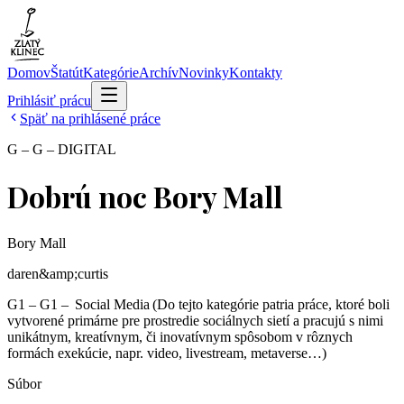
Domov
Štatút
Kategórie
Archív
Novinky
Kontakty
Prihlásiť prácu
Späť na prihlásené práce
G – G – DIGITAL
Dobrú noc Bory Mall
Bory Mall
daren&amp;curtis
G1 – G1 – Social Media (Do tejto kategórie patria práce, ktoré boli
vytvorené primárne pre prostredie sociálnych sietí a pracujú s nimi
unikátnym, kreatívnym, či inovatívnym spôsobom v rôznych
formách exekúcie, napr. video, livestream, metaverse…)
Súbor