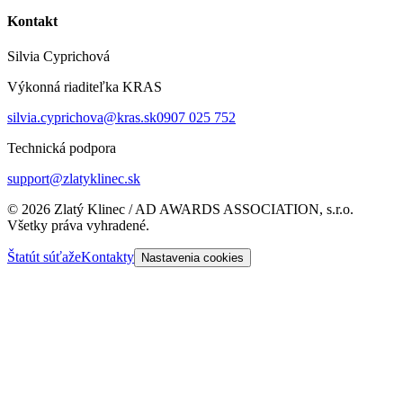
Kontakt
Silvia Cyprichová
Výkonná riaditeľka KRAS
silvia.cyprichova@kras.sk
0907 025 752
Technická podpora
support@zlatyklinec.sk
©
2026
Zlatý Klinec / AD AWARDS ASSOCIATION, s.r.o.
Všetky práva vyhradené.
Štatút súťaže
Kontakty
Nastavenia cookies