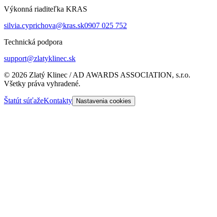
Výkonná riaditeľka KRAS
silvia.cyprichova@kras.sk
0907 025 752
Technická podpora
support@zlatyklinec.sk
©
2026
Zlatý Klinec / AD AWARDS ASSOCIATION, s.r.o.
Všetky práva vyhradené.
Štatút súťaže
Kontakty
Nastavenia cookies