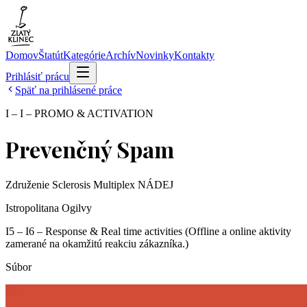
Domov
Štatút
Kategórie
Archív
Novinky
Kontakty
Prihlásiť prácu
Späť na prihlásené práce
I – I – PROMO & ACTIVATION
Prevenčný Spam
Združenie Sclerosis Multiplex NÁDEJ
Istropolitana Ogilvy
I5 – I6 – Response & Real time activities (Offline a online aktivity
zamerané na okamžitú reakciu zákazníka.)
Súbor