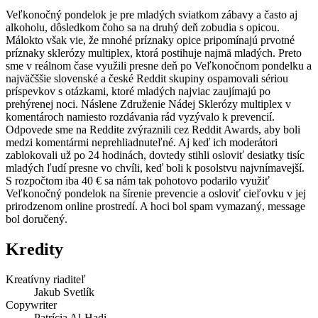
Veľkonočný pondelok je pre mladých sviatkom zábavy a často aj
alkoholu, dôsledkom čoho sa na druhý deň zobudia s opicou.
Málokto však vie, že mnohé príznaky opice pripomínajú prvotné
príznaky sklerózy multiplex, ktorá postihuje najmä mladých. Preto
sme v reálnom čase využili presne deň po Veľkonočnom pondelku a
najväčššie slovenské a české Reddit skupiny ospamovali sériou
príspevkov s otázkami, ktoré mladých najviac zaujímajú po
prehýrenej noci. Náslene Združenie Nádej Sklerózy multiplex v
komentároch namiesto rozdávania rád vyzývalo k prevencií.
Odpovede sme na Reddite zvýraznili cez Reddit Awards, aby boli
medzi komentármi neprehliadnuteľné. Aj keď ich moderátori
zablokovali už po 24 hodinách, dovtedy stihli osloviť desiatky tisíc
mladých ľudí presne vo chvíli, keď boli k posolstvu najvnímavejší.
S rozpočtom iba 40 € sa nám tak pohotovo podarilo využiť
Veľkonočný pondelok na šírenie prevencie a osloviť cieľovku v jej
prirodzenom online prostredí. A hoci bol spam vymazaný, message
bol doručený.
Kredity
Kreatívny riaditeľ
Jakub Svetlík
Copywriter
Patrícia Al-Hadi