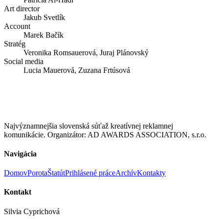
Art director
Jakub Svetlík
Account
Marek Bačík
Stratég
Veronika Romsauerová, Juraj Plánovský
Social media
Lucia Mauerová, Zuzana Frtúsová
Najvýznamnejšia slovenská súťaž kreatívnej reklamnej
komunikácie. Organizátor: AD AWARDS ASSOCIATION, s.r.o.
Navigácia
Domov
Porota
Štatút
Prihlásené práce
Archív
Kontakty
Kontakt
Silvia Cyprichová