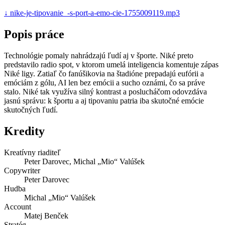
↓
nike-je-tipovanie_-s-port-a-emo-cie-1755009119.mp3
Popis práce
Technológie pomaly nahrádzajú ľudí aj v športe. Niké preto
predstavilo radio spot, v ktorom umelá inteligencia komentuje zápas
Niké ligy. Zatiaľ čo fanúšikovia na štadióne prepadajú eufórii a
emóciám z gólu, AI len bez emócii a sucho oznámi, čo sa práve
stalo. Niké tak využíva silný kontrast a poslucháčom odovzdáva
jasnú správu: k športu a aj tipovaniu patria iba skutočné emócie
skutočných ľudí.
Kredity
Kreatívny riaditeľ
Peter Darovec, Michal „Mio“ Valúšek
Copywriter
Peter Darovec
Hudba
Michal „Mio“ Valúšek
Account
Matej Benček
Stratég