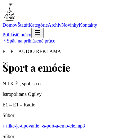
Domov
Štatút
Kategórie
Archív
Novinky
Kontakty
Prihlásiť prácu
Späť na prihlásené práce
E – E – AUDIO REKLAMA
Šport a emócie
N I K É , spol. s r.o.
Istropolitana Ogilvy
E1 – E1 – Rádio
Súbor
↓
nike-je-tipovanie_-s-port-a-emo-cie.mp3
Súbor