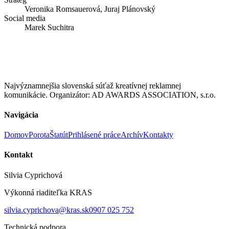
Veronika Romsauerová, Juraj Plánovský
Social media
Marek Suchitra
Najvýznamnejšia slovenská súťaž kreatívnej reklamnej
komunikácie. Organizátor: AD AWARDS ASSOCIATION, s.r.o.
Navigácia
Domov
Porota
Štatút
Prihlásené práce
Archív
Kontakty
Kontakt
Silvia Cyprichová
Výkonná riaditeľka KRAS
silvia.cyprichova@kras.sk
0907 025 752
Technická podpora