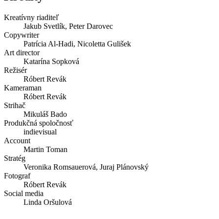
Kreatívny riaditeľ
Jakub Svetlík, Peter Darovec
Copywriter
Patrícia Al-Hadi, Nicoletta Gulišek
Art director
Katarína Sopková
Režisér
Róbert Revák
Kameraman
Róbert Revák
Strihač
Mikuláš Bado
Produkčná spoločnosť
indievisual
Account
Martin Toman
Stratég
Veronika Romsauerová, Juraj Plánovský
Fotograf
Róbert Revák
Social media
Linda Oršulová