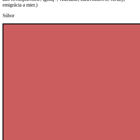
emigrácia a mier.)
Súbor