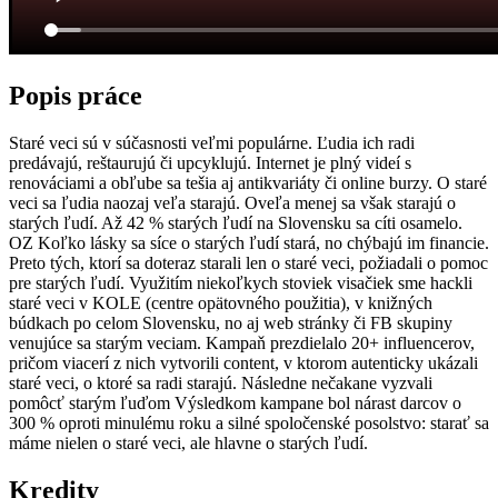
Popis práce
Staré veci sú v súčasnosti veľmi populárne. Ľudia ich radi
predávajú, reštaurujú či upcyklujú. Internet je plný videí s
renováciami a obľube sa tešia aj antikvariáty či online burzy. O staré
veci sa ľudia naozaj veľa starajú. Oveľa menej sa však starajú o
starých ľudí. Až 42 % starých ľudí na Slovensku sa cíti osamelo.
OZ Koľko lásky sa síce o starých ľudí stará, no chýbajú im financie.
Preto tých, ktorí sa doteraz starali len o staré veci, požiadali o pomoc
pre starých ľudí. Využitím niekoľkych stoviek visačiek sme hackli
staré veci v KOLE (centre opätovného použitia), v knižných
búdkach po celom Slovensku, no aj web stránky či FB skupiny
venujúce sa starým veciam. Kampaň prezdielalo 20+ influencerov,
pričom viacerí z nich vytvorili content, v ktorom autenticky ukázali
staré veci, o ktoré sa radi starajú. Následne nečakane vyzvali
pomôcť starým ľuďom Výsledkom kampane bol nárast darcov o
300 % oproti minulému roku a silné spoločenské posolstvo: starať sa
máme nielen o staré veci, ale hlavne o starých ľudí.
Kredity