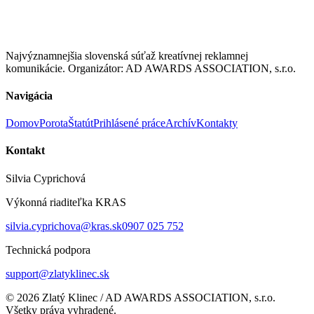
Najvýznamnejšia slovenská súťaž kreatívnej reklamnej
komunikácie. Organizátor: AD AWARDS ASSOCIATION, s.r.o.
Navigácia
Domov
Porota
Štatút
Prihlásené práce
Archív
Kontakty
Kontakt
Silvia Cyprichová
Výkonná riaditeľka KRAS
silvia.cyprichova@kras.sk
0907 025 752
Technická podpora
support@zlatyklinec.sk
©
2026
Zlatý Klinec / AD AWARDS ASSOCIATION, s.r.o.
Všetky práva vyhradené.