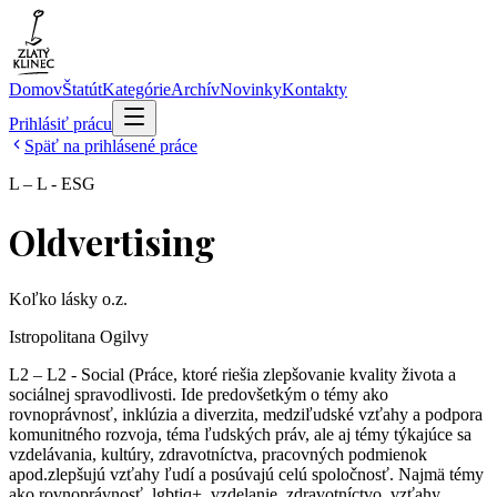
Domov
Štatút
Kategórie
Archív
Novinky
Kontakty
Prihlásiť prácu
Späť na prihlásené práce
L – L - ESG
Oldvertising
Koľko lásky o.z.
Istropolitana Ogilvy
L2 – L2 - Social (Práce, ktoré riešia zlepšovanie kvality života a
sociálnej spravodlivosti. Ide predovšetkým o témy ako
rovnoprávnosť, inklúzia a diverzita, medziľudské vzťahy a podpora
komunitného rozvoja, téma ľudských práv, ale aj témy týkajúce sa
vzdelávania, kultúry, zdravotníctva, pracovných podmienok
apod.zlepšujú vzťahy ľudí a posúvajú celú spoločnosť. Najmä témy
ako rovnoprávnosť, lgbtiq+, vzdelanie, zdravotníctvo, vzťahy,