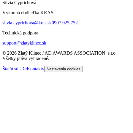
Silvia Cyprichová
Výkonná riaditeľka KRAS
silvia.cyprichova@kras.sk
0907 025 752
Technická podpora
support@zlatyklinec.sk
©
2026
Zlatý Klinec / AD AWARDS ASSOCIATION, s.r.o.
Všetky práva vyhradené.
Štatút súťaže
Kontakty
Nastavenia cookies