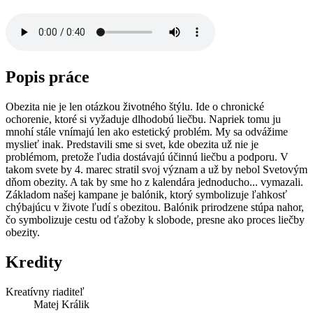
Popis práce
Obezita nie je len otázkou životného štýlu. Ide o chronické
ochorenie, ktoré si vyžaduje dlhodobú liečbu. Napriek tomu ju
mnohí stále vnímajú len ako estetický problém. My sa odvážime
myslieť inak. Predstavili sme si svet, kde obezita už nie je
problémom, pretože ľudia dostávajú účinnú liečbu a podporu. V
takom svete by 4. marec stratil svoj význam a už by nebol Svetovým
dňom obezity. A tak by sme ho z kalendára jednoducho... vymazali.
Základom našej kampane je balónik, ktorý symbolizuje ľahkosť
chýbajúcu v živote ľudí s obezitou. Balónik prirodzene stúpa nahor,
čo symbolizuje cestu od ťažoby k slobode, presne ako proces liečby
obezity.
Kredity
Kreatívny riaditeľ
Matej Králik