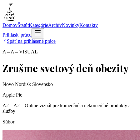
Domov
Štatút
Kategórie
Archív
Novinky
Kontakty
Prihlásiť prácu
Späť na prihlásené práce
A – A – VISUAL
Zrušme svetový deň obezity
Novo Nordisk Slovensko
Apple Pie
A2 – A2 – Online vizuál pre komerčné a nekomerčné produkty a
služby
Súbor