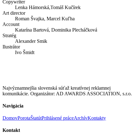
Copywriter
Lenka Hámorská,Tomáš Kučírek
Art director
Roman Švajka, Marcel Kuľha
Account
Katarína Bartová, Dominika Plecháčková
Stratég
Alexander Smik
Ilustrátor
Ivo Šmidt
Najvýznamnejšia slovenská súťaž kreatívnej reklamnej
komunikácie. Organizátor: AD AWARDS ASSOCIATION, s.r.o.
Navigácia
Domov
Porota
Štatút
Prihlásené práce
Archív
Kontakty
Kontakt