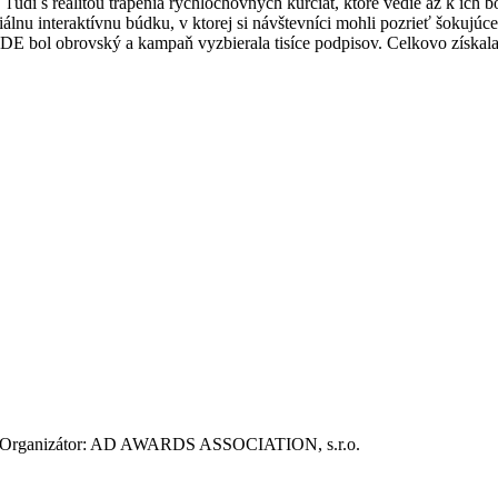
dí s realitou trápenia rýchlochovných kurčiat, ktoré vedie až k ich b
lnu interaktívnu búdku, v ktorej si návštevníci mohli pozrieť šokujúce
E bol obrovský a kampaň vyzbierala tisíce podpisov. Celkovo získala p
ie. Organizátor: AD AWARDS ASSOCIATION, s.r.o.