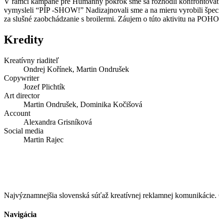
V rámci kampane pre Humánny pokrok sme sa rozhodli konfrontovať ľu
vymysleli “PÍP -SHOW!” Nadizajnovali sme a na mieru vyrobili špeciá
za slušné zaobchádzanie s broilermi. Záujem o túto aktivitu na POHOD
Kredity
Kreatívny riaditeľ
Ondrej Kořínek, Martin Ondrušek
Copywriter
Jozef Plichtík
Art director
Martin Ondrušek, Dominika Kočišová
Account
Alexandra Grisníková
Social media
Martin Rajec
Najvýznamnejšia slovenská súťaž kreatívnej reklamnej komunikác
Navigácia