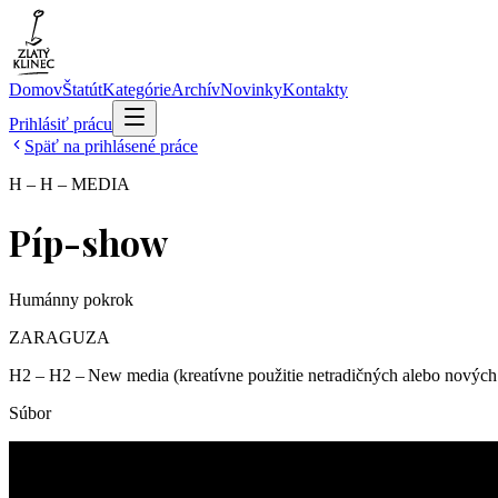
Domov
Štatút
Kategórie
Archív
Novinky
Kontakty
Prihlásiť prácu
Späť na prihlásené práce
H – H – MEDIA
Píp-show
Humánny pokrok
ZARAGUZA
H2 – H2 – New media (kreatívne použitie netradičných alebo nových
Súbor