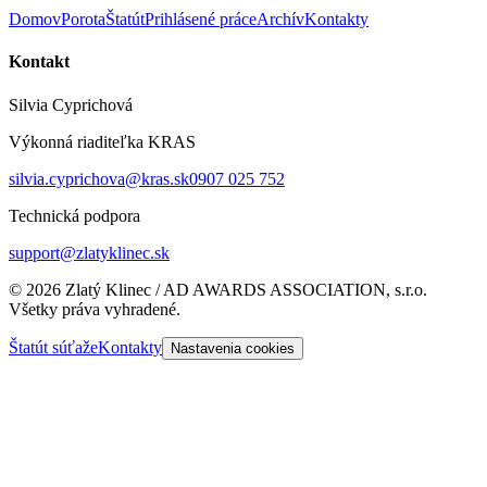
Domov
Porota
Štatút
Prihlásené práce
Archív
Kontakty
Kontakt
Silvia Cyprichová
Výkonná riaditeľka KRAS
silvia.cyprichova@kras.sk
0907 025 752
Technická podpora
support@zlatyklinec.sk
©
2026
Zlatý Klinec / AD AWARDS ASSOCIATION, s.r.o.
Všetky práva vyhradené.
Štatút súťaže
Kontakty
Nastavenia cookies