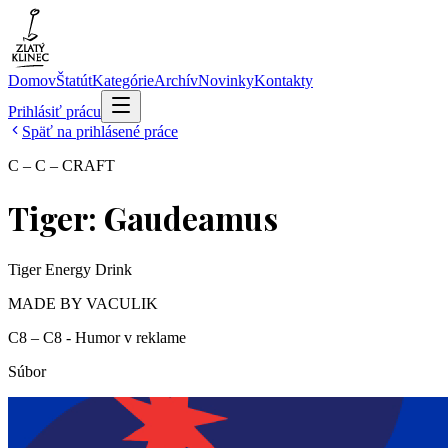
Domov
Štatút
Kategórie
Archív
Novinky
Kontakty
Prihlásiť prácu
Späť na prihlásené práce
C – C – CRAFT
Tiger: Gaudeamus
Tiger Energy Drink
MADE BY VACULIK
C8 – C8 - Humor v reklame
Súbor