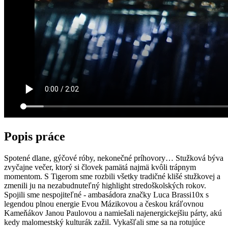
Popis práce
Spotené dlane, gýčové róby, nekonečné príhovory… Stužková býva
zvyčajne večer, ktorý si človek pamätá najmä kvôli trápnym
momentom. S Tigerom sme rozbili všetky tradičné klišé stužkovej a
zmenili ju na nezabudnuteľný highlight stredoškolských rokov.
Spojili sme nespojiteľné - ambasádora značky Luca Brassi10x s
legendou plnou energie Evou Mázikovou a českou kráľovnou
Kameňákov Janou Paulovou a namiešali najenergickejšiu párty, akú
kedy malomestský kulturák zažil. Vykašľali sme sa na rotujúce