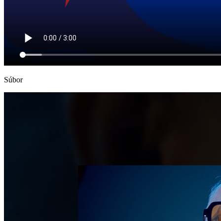
Súbor