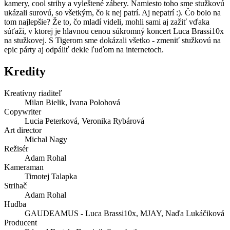
kamery, cool strihy a vyleštené zábery. Namiesto toho sme stužkovú
ukázali surovú, so všetkým, čo k nej patrí. Aj nepatrí :). Čo bolo na
tom najlepšie? Že to, čo mladí videli, mohli sami aj zažiť vďaka
súťaži, v ktorej je hlavnou cenou súkromný koncert Luca Brassi10x
na stužkovej. S Tigerom sme dokázali všetko - zmeniť stužkovú na
epic párty aj odpáliť dekle ľuďom na internetoch.
Kredity
Kreatívny riaditeľ
Milan Bielik, Ivana Polohová
Copywriter
Lucia Peterková, Veronika Rybárová
Art director
Michal Nagy
Režisér
Adam Rohal
Kameraman
Timotej Talapka
Strihač
Adam Rohal
Hudba
GAUDEAMUS - Luca Brassi10x, MJAY, Naďa Lukáčiková
Producent