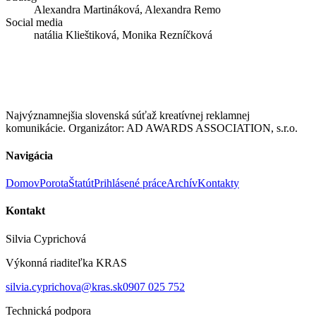
Alexandra Martináková, Alexandra Remo
Social media
natália Klieštiková, Monika Rezníčková
Najvýznamnejšia slovenská súťaž kreatívnej reklamnej
komunikácie. Organizátor: AD AWARDS ASSOCIATION, s.r.o.
Navigácia
Domov
Porota
Štatút
Prihlásené práce
Archív
Kontakty
Kontakt
Silvia Cyprichová
Výkonná riaditeľka KRAS
silvia.cyprichova@kras.sk
0907 025 752
Technická podpora