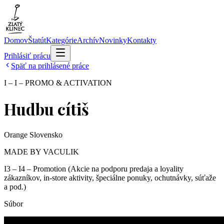
Domov
Štatút
Kategórie
Archív
Novinky
Kontakty
Prihlásiť prácu
Späť na prihlásené práce
I – I – PROMO & ACTIVATION
Hudbu cítiš
Orange Slovensko
MADE BY VACULIK
I3 – I4 – Promotion (Akcie na podporu predaja a loyality
zákazníkov, in-store aktivity, špeciálne ponuky, ochutnávky, súťaže
a pod.)
Súbor