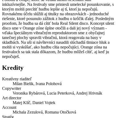
inkluzívnejšie. Na festivaly sme priniesli umelecké posunkovanie, s
ktorým mohli precítiť hudbu lepšie aj tí, ktorí ju nepočujú.
Rovnakému účelu slúžili aj titulky na obrazovkách - jednoduché
riešenie, ktoré posunulo zážitok z hudbu o krôčik ďalej. Posledným
proofom, že hudba sa dá cítiť bola Real Silent disco. Koncept silent
disco sme v Orange zóne úplne otočili a dali jej nový význam -
vďaka špeciálnym vibračným reproduktorom sme z obyčajnej
tanečnej plochy spravili vibračnú, ktorá reagovala na basy v
skladbách. Na uši si návštevníci nasadili slúchadlá tlmiace hluk a
mohli si vyskúšať, ako hudbu cítia nepočujúci. Orange zóna na
festivaloch sa tak stala dôkazom, že hudbu môžeš cítiť, aj keď ju
nepočuješ.
Kredity
Kreatívny riaditeľ
Milan Bielik, Ivana Polohová
Copywriter
Veronika Rybárová, Lucia Peterková, Andrej Hrivnák
Art director
Matej Klíč, Daniel Vojtek
Account
Michala Zezulová, Romana Otočková
Stratég