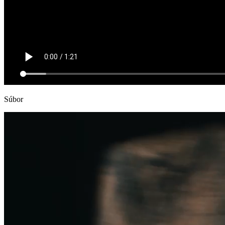
Súbor