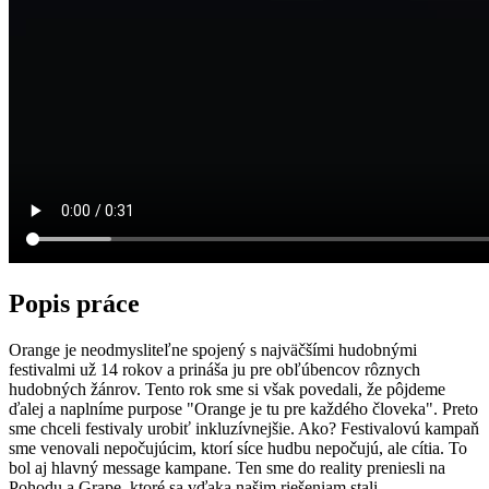
Popis práce
Orange je neodmysliteľne spojený s najväčšími hudobnými
festivalmi už 14 rokov a prináša ju pre obľúbencov rôznych
hudobných žánrov. Tento rok sme si však povedali, že pôjdeme
ďalej a naplníme purpose "Orange je tu pre každého človeka". Preto
sme chceli festivaly urobiť inkluzívnejšie. Ako? Festivalovú kampaň
sme venovali nepočujúcim, ktorí síce hudbu nepočujú, ale cítia. To
bol aj hlavný message kampane. Ten sme do reality preniesli na
Pohodu a Grape, ktoré sa vďaka našim riešeniam stali