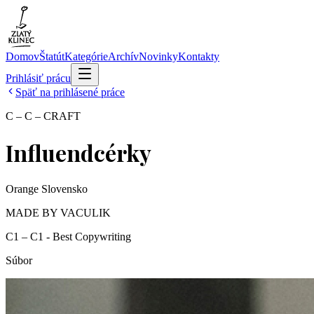
Domov
Štatút
Kategórie
Archív
Novinky
Kontakty
Prihlásiť prácu
Späť na prihlásené práce
C – C – CRAFT
Influendcérky
Orange Slovensko
MADE BY VACULIK
C1 – C1 - Best Copywriting
Súbor