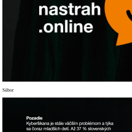
Súbor