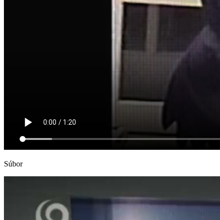
Súbor