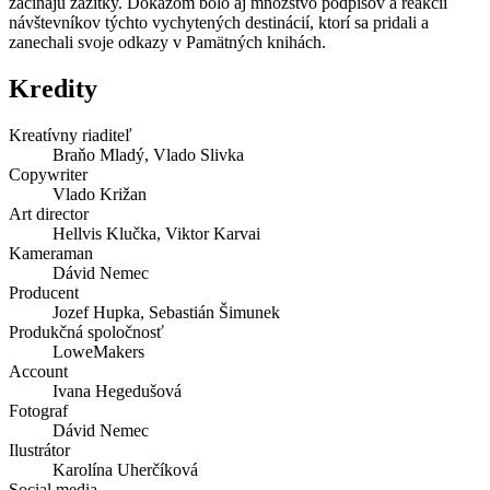
začínajú zážitky. Dôkazom bolo aj množstvo podpisov a reakcií
návštevníkov týchto vychytených destinácií, ktorí sa pridali a
zanechali svoje odkazy v Pamätných knihách.
Kredity
Kreatívny riaditeľ
Braňo Mladý, Vlado Slivka
Copywriter
Vlado Križan
Art director
Hellvis Klučka, Viktor Karvai
Kameraman
Dávid Nemec
Producent
Jozef Hupka, Sebastián Šimunek
Produkčná spoločnosť
LoweMakers
Account
Ivana Hegedušová
Fotograf
Dávid Nemec
Ilustrátor
Karolína Uherčíková
Social media