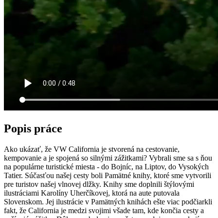
Popis práce
Ako ukázať, že VW California je stvorená na cestovanie,
kempovanie a je spojená so silnými zážitkami? Vybrali sme sa s ňou
na populárne turistické miesta - do Bojníc, na Liptov, do Vysokých
Tatier. Súčasťou našej cesty boli Pamätné knihy, ktoré sme vytvorili
pre turistov našej vlnovej dlžky. Knihy sme doplnili štýlovými
ilustráciami Karolíny Uherčíkovej, ktorá na aute putovala
Slovenskom. Jej ilustrácie v Pamätných knihách ešte viac podčiarkli
fakt, že California je medzi svojimi všade tam, kde končia cesty a