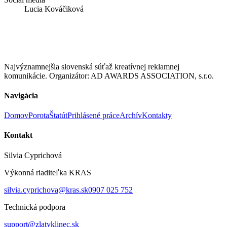
Lucia Kováčiková
Najvýznamnejšia slovenská súťaž kreatívnej reklamnej
komunikácie. Organizátor: AD AWARDS ASSOCIATION, s.r.o.
Navigácia
Domov
Porota
Štatút
Prihlásené práce
Archív
Kontakty
Kontakt
Silvia Cyprichová
Výkonná riaditeľka KRAS
silvia.cyprichova@kras.sk
0907 025 752
Technická podpora
support@zlatyklinec.sk