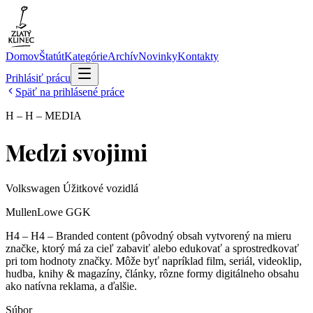
Domov
Štatút
Kategórie
Archív
Novinky
Kontakty
Prihlásiť prácu
Späť na prihlásené práce
H – H – MEDIA
Medzi svojimi
Volkswagen Úžitkové vozidlá
MullenLowe GGK
H4 – H4 – Branded content (pôvodný obsah vytvorený na mieru
značke, ktorý má za cieľ zabaviť alebo edukovať a sprostredkovať
pri tom hodnoty značky. Môže byť napríklad film, seriál, videoklip,
hudba, knihy & magazíny, články, rôzne formy digitálneho obsahu
ako natívna reklama, a ďalšie.
Súbor