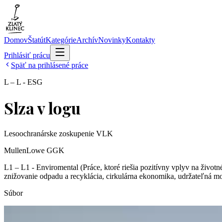
Domov
Štatút
Kategórie
Archív
Novinky
Kontakty
Prihlásiť prácu
Späť na prihlásené práce
L – L - ESG
Slza v logu
Lesoochranárske zoskupenie VLK
MullenLowe GGK
L1 – L1 - Enviromental (Práce, ktoré riešia pozitívny vplyv na život
znižovanie odpadu a recyklácia, cirkulárna ekonomika, udržateľná mo
Súbor