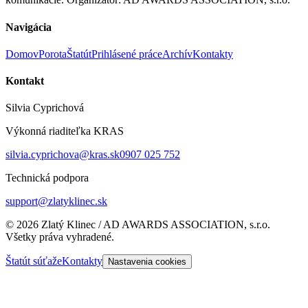
Navigácia
Domov
Porota
Štatút
Prihlásené práce
Archív
Kontakty
Kontakt
Silvia Cyprichová
Výkonná riaditeľka KRAS
silvia.cyprichova@kras.sk
0907 025 752
Technická podpora
support@zlatyklinec.sk
©
2026
Zlatý Klinec / AD AWARDS ASSOCIATION, s.r.o.
Všetky práva vyhradené.
Štatút súťaže
Kontakty
Nastavenia cookies