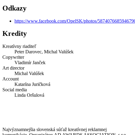
Odkazy
https://www.facebook.com/OpelSK/photos/587407668594679
Kredity
Kreatívny riaditeľ
Peter Darovec, Michal Valúšek
Copywriter
Vladimír Janček
Art director
Michal Valúšek
Account
Katarína Juričková
Social media
Linda Oršulová
Najvýznamnejšia slovenská súťaž kreatívnej reklamnej
komunikácie. Organizátor: AD AWARDS ASSOCIATION, s.r.o.