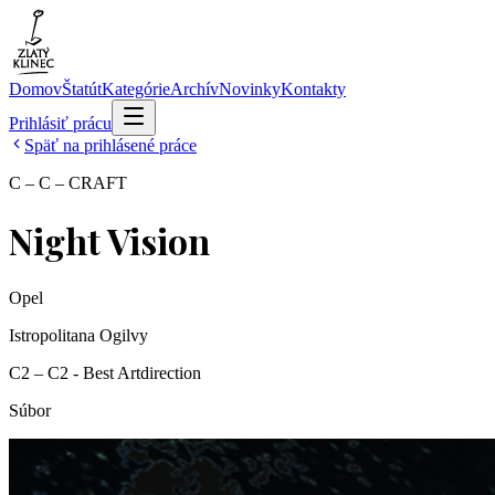
Domov
Štatút
Kategórie
Archív
Novinky
Kontakty
Prihlásiť prácu
Späť na prihlásené práce
C – C – CRAFT
Night Vision
Opel
Istropolitana Ogilvy
C2 – C2 - Best Artdirection
Súbor