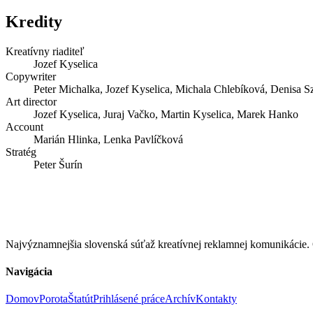
Kredity
Kreatívny riaditeľ
Jozef Kyselica
Copywriter
Peter Michalka, Jozef Kyselica, Michala Chlebíková, Denisa 
Art director
Jozef Kyselica, Juraj Vačko, Martin Kyselica, Marek Hanko
Account
Marián Hlinka, Lenka Pavlíčková
Stratég
Peter Šurín
Najvýznamnejšia slovenská súťaž kreatívnej reklamnej komunikác
Navigácia
Domov
Porota
Štatút
Prihlásené práce
Archív
Kontakty