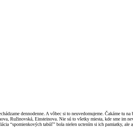
prechádzame dennodenne. A vôbec si to neuvedomujeme. Čakáme tu na bu
ova, Ružinovská, Einsteinova. Nie sú to všetky miesta, kde sme im nev
lácia “spomienkových tabúľ” bola nielen uctením si ich pamiatky, ale 