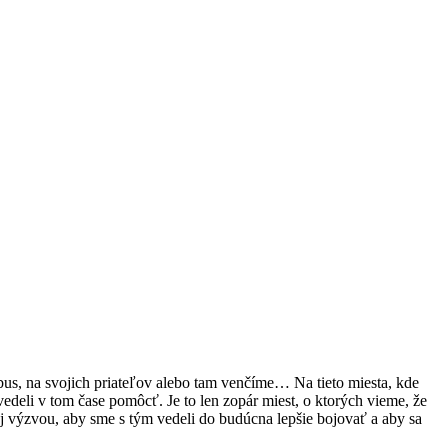
s, na svojich priateľov alebo tam venčíme… Na tieto miesta, kde
edeli v tom čase pomôcť. Je to len zopár miest, o ktorých vieme, že
aj výzvou, aby sme s tým vedeli do budúcna lepšie bojovať a aby sa