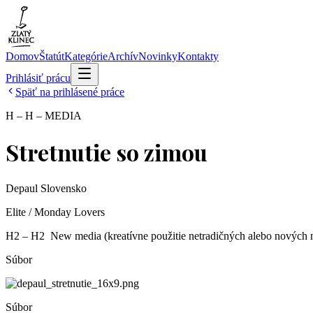
Domov
Štatút
Kategórie
Archív
Novinky
Kontakty
Prihlásiť prácu
Späť na prihlásené práce
H – H – MEDIA
Stretnutie so zimou
Depaul Slovensko
Elite / Monday Lovers
H2 – H2 ­ New media (kreatívne použitie netradičných alebo nových 
Súbor
Súbor