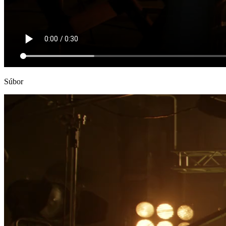
Súbor