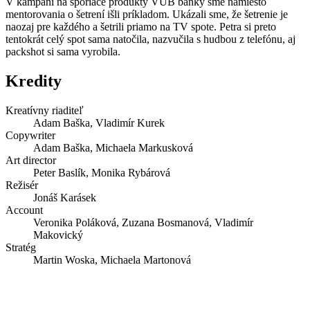
V kampani na sporiace produkty VÚB banky sme namiesto
mentorovania o šetrení išli príkladom. Ukázali sme, že šetrenie je
naozaj pre každého a šetrili priamo na TV spote. Petra si preto
tentokrát celý spot sama natočila, nazvučila s hudbou z telefónu, aj
packshot si sama vyrobila.
Kredity
Kreatívny riaditeľ
Adam Baška, Vladimír Kurek
Copywriter
Adam Baška, Michaela Markusková
Art director
Peter Baslík, Monika Rybárová
Režisér
Jonáš Karásek
Account
Veronika Poláková, Zuzana Bosmanová, Vladimír
Makovický
Stratég
Martin Woska, Michaela Martonová