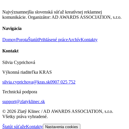
Najvýznamnejšia slovenská súťaž kreatívnej reklamnej
komunikácie. Organizátor: AD AWARDS ASSOCIATION, s.r.o.
Navigácia
Domov
Porota
Štatút
Prihlásené práce
Archív
Kontakty
Kontakt
Silvia Cyprichová
Výkonná riaditeľka KRAS
silvia.cyprichova@kras.sk
0907 025 752
Technická podpora
support@zlatyklinec.sk
©
2026
Zlatý Klinec / AD AWARDS ASSOCIATION, s.r.o.
Všetky práva vyhradené.
Štatút súťaže
Kontakty
Nastavenia cookies