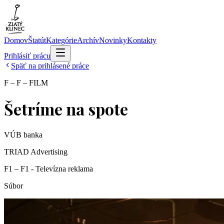
Domov
Štatút
Kategórie
Archív
Novinky
Kontakty
Prihlásiť prácu
Späť na prihlásené práce
F – F – FILM
Šetríme na spote
VÚB banka
TRIAD Advertising
F1 – F1 - Televízna reklama
Súbor