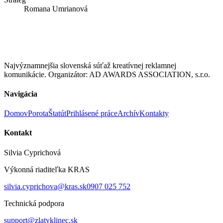
Romana Umrianová
Najvýznamnejšia slovenská súťaž kreatívnej reklamnej
komunikácie. Organizátor: AD AWARDS ASSOCIATION, s.r.o.
Navigácia
Domov
Porota
Štatút
Prihlásené práce
Archív
Kontakty
Kontakt
Silvia Cyprichová
Výkonná riaditeľka KRAS
silvia.cyprichova@kras.sk
0907 025 752
Technická podpora
support@zlatyklinec.sk