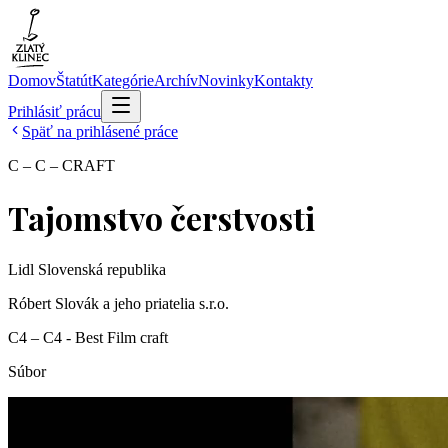
Domov
Štatút
Kategórie
Archív
Novinky
Kontakty
Prihlásiť prácu
Späť na prihlásené práce
C – C – CRAFT
Tajomstvo čerstvosti
Lidl Slovenská republika
Róbert Slovák a jeho priatelia s.r.o.
C4 – C4 - Best Film craft
Súbor