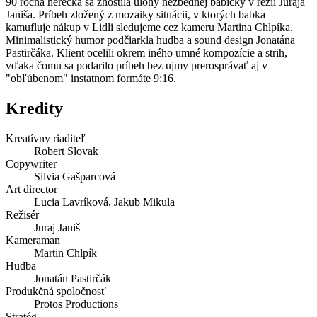
90 ročná herečka sa zhostila úlohy nezbednej babičky v réžii Juraja
Janiša. Príbeh zložený z mozaiky situácii, v ktorých babka
kamufluje nákup v Lidli sledujeme cez kameru Martina Chlpíka.
Minimalistický humor podčiarkla hudba a sound design Jonatána
Pastirčáka. Klient ocelili okrem iného umné kompozície a strih,
vďaka čomu sa podarilo príbeh bez ujmy prerosprávať aj v
"obľúbenom" instatnom formáte 9:16.
Kredity
Kreatívny riaditeľ
Robert Slovak
Copywriter
Silvia Gašparcová
Art director
Lucia Lavríková, Jakub Mikula
Režisér
Juraj Janiš
Kameraman
Martin Chlpík
Hudba
Jonatán Pastirčák
Produkčná spoločnosť
Protos Productions
Stratég