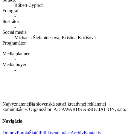
Róbert Cyprich
Fotograf
-
Ilustrátor
-
Social media
Michaela Štefanidesová, Kristína Kočišová
Programátor
-
Media planner
-
Media buyer
-
Najvýznamnejšia slovenská súťaž kreatívnej reklamnej
komunikácie. Organizátor: AD AWARDS ASSOCIATION, s.r.o.
Navigácia
Domov
Porota
Štatút
Prihlásené práce
Archív
Kontakty