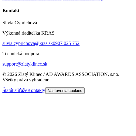
Kontakt
Silvia Cyprichová
Výkonná riaditeľka KRAS
silvia.cyprichova@kras.sk
0907 025 752
Technická podpora
support@zlatyklinec.sk
©
2026
Zlatý Klinec / AD AWARDS ASSOCIATION, s.r.o.
Všetky práva vyhradené.
Štatút súťaže
Kontakty
Nastavenia cookies