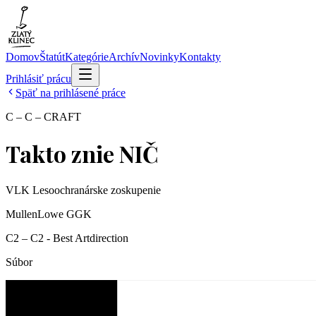
Domov
Štatút
Kategórie
Archív
Novinky
Kontakty
Prihlásiť prácu
Späť na prihlásené práce
C – C – CRAFT
Takto znie NIČ
VLK Lesoochranárske zoskupenie
MullenLowe GGK
C2 – C2 - Best Artdirection
Súbor