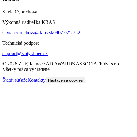
Silvia Cyprichová
Výkonná riaditeľka KRAS
silvia.cyprichova@kras.sk
0907 025 752
Technická podpora
support@zlatyklinec.sk
©
2026
Zlatý Klinec / AD AWARDS ASSOCIATION, s.r.o.
Všetky práva vyhradené.
Štatút súťaže
Kontakty
Nastavenia cookies