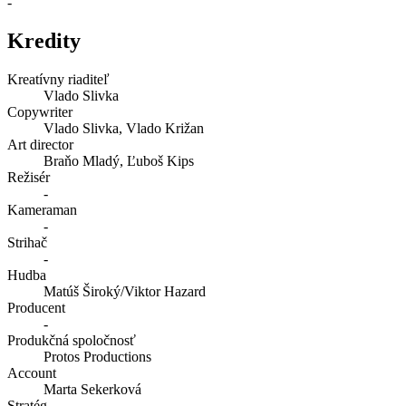
-
Kredity
Kreatívny riaditeľ
Vlado Slivka
Copywriter
Vlado Slivka, Vlado Križan
Art director
Braňo Mladý, Ľuboš Kips
Režisér
-
Kameraman
-
Strihač
-
Hudba
Matúš Široký/Viktor Hazard
Producent
-
Produkčná spoločnosť
Protos Productions
Account
Marta Sekerková
Stratég