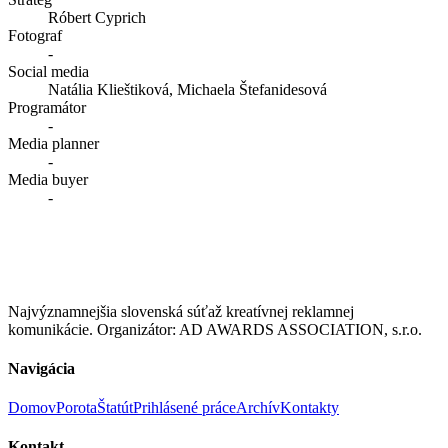
Róbert Cyprich
Fotograf
-
Social media
Natália Klieštiková, Michaela Štefanidesová
Programátor
-
Media planner
-
Media buyer
-
Najvýznamnejšia slovenská súťaž kreatívnej reklamnej
komunikácie. Organizátor: AD AWARDS ASSOCIATION, s.r.o.
Navigácia
Domov
Porota
Štatút
Prihlásené práce
Archív
Kontakty
Kontakt