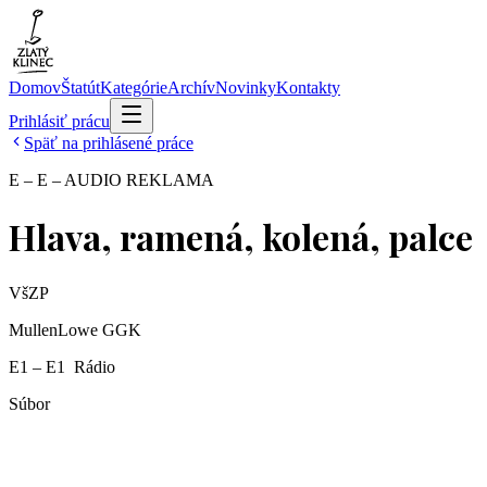
Domov
Štatút
Kategórie
Archív
Novinky
Kontakty
Prihlásiť prácu
Späť na prihlásené práce
E – E – AUDIO REKLAMA
Hlava, ramená, kolená, palce
VšZP
MullenLowe GGK
E1 – E1 ­ Rádio
Súbor