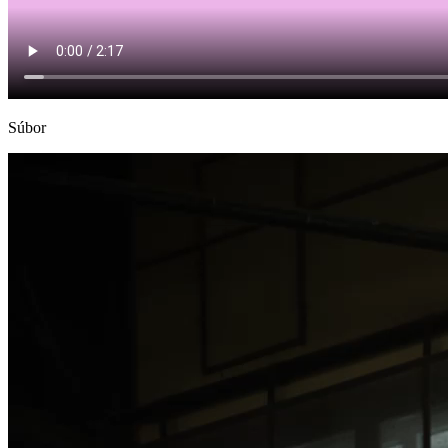
Súbor