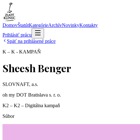
Domov
Štatút
Kategórie
Archív
Novinky
Kontakty
Prihlásiť prácu
Späť na prihlásené práce
K – K - KAMPAŇ
Sheesh Benger
SLOVNAFT, a.s.
oh my DOT Bratislava s. r. o.
K2 – K2 – Digitálna kampaň
Súbor