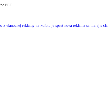
 the PET.
ko-z-vianocnej-reklamy-na-kofolu-je-spaet-nova-reklama-sa-hra-aj-s-cl