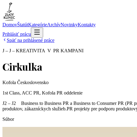
Domov
Štatút
Kategórie
Archív
Novinky
Kontakty
Prihlásiť prácu
Späť na prihlásené práce
J – J – KREATIVITA V PR KAMPANI
Cirkulka
Kofola Československo
1st Class, ACC PR, Kofola PR oddelenie
J2 – J2 ­ Business to Business PR a Business to Consumer PR (PR pr
produktov, zákazníckych služieb.PR projekty pre podporu produktov
Súbor