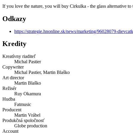
If you love the nature, you will buy Cirkulka - the glass alternative to
Odkazy
https://strategie.hnonline.sk/news/marketing/96028079-dievcat
Kredity
Kreatívny riaditeľ
Michal Pastier
Copywriter
Michal Pastier, Martin Blaško
Art director
Martin Blaško
Režisér
Ruy Okamura
Hudba
Fatmusic
Producent
Martin Vrábel
Produkčná spoločnosť
Globe production
Account