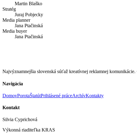
Martin Blaško
Stratég
Juraj Pobjecky
Media planner
Jana Ptačinská
Media buyer
Jana Ptačinská
Najvýznamnejšia slovenská súťaž kreatívnej reklamnej komunikác
Navigácia
Domov
Porota
Štatút
Prihlásené práce
Archív
Kontakty
Kontakt
Silvia Cyprichová
Výkonná riaditeľka KRAS