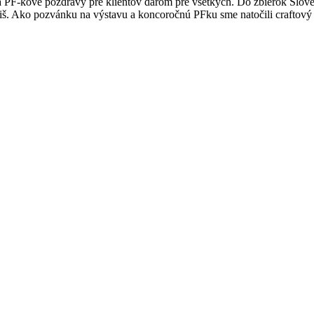
 PF-kové pozdravy pre klientov darom pre všetkých. Do zbierok Sloven
iš. Ako pozvánku na výstavu a koncoročnú PFku sme natočili craftový 