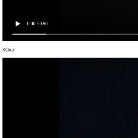
Súbor