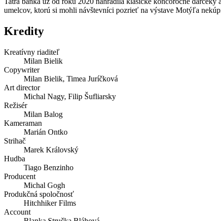
Tatra banka už od roku 2020 nahradila klasické koncoročné darčeky a
umelcov, ktorú si mohli návštevníci pozrieť na výstave Motýľa nekúp
Kredity
Kreatívny riaditeľ
Milan Bielik
Copywriter
Milan Bielik, Timea Juríčková
Art director
Michal Nagy, Filip Šufliarsky
Režisér
Milan Balog
Kameraman
Marián Ontko
Strihač
Marek Královský
Hudba
Tiago Benzinho
Producent
Michal Gogh
Produkčná spoločnosť
Hitchhiker Films
Account
Blanka Stručka Bláhová