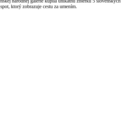
skej národnej galérie kúpila unikátnu zbierku 5 slovenských
spot, ktorý zobrazuje cestu za umením.