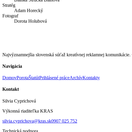
Stratég
Adam Horecký
Fotograf
Dorota Holubová
Najvýznamnejšia slovenská súťaž kreatívnej reklamnej komunikác
Navigácia
Domov
Porota
Štatút
Prihlásené práce
Archív
Kontakty
Kontakt
Silvia Cyprichová
Výkonná riaditeľka KRAS
silvia.cyprichova@kras.sk
0907 025 752
Technická podpora