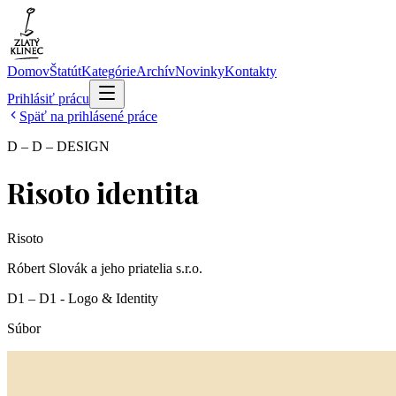
Domov
Štatút
Kategórie
Archív
Novinky
Kontakty
Prihlásiť prácu
Späť na prihlásené práce
D – D – DESIGN
Risoto identita
Risoto
Róbert Slovák a jeho priatelia s.r.o.
D1 – D1 - Logo & Identity
Súbor