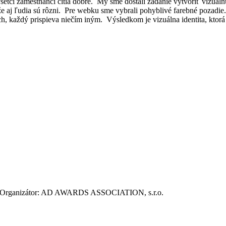
 všetci zamestnanci cítia dobre. My sme dostali zadanie vytvoriť vizuáln
tože aj ľudia sú rôzni. Pre webku sme vybrali pohyblivé farebné pozadie
h, každý prispieva niečím iným. Výsledkom je vizuálna identita, ktorá 
ie. Organizátor: AD AWARDS ASSOCIATION, s.r.o.