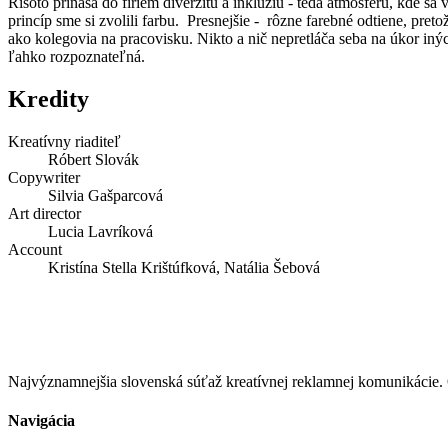
Risoto prináša do firiem diverzitu a inklúziu - teda atmosféru, kde sa
princíp sme si zvolili farbu. Presnejšie - rôzne farebné odtiene, pre
ako kolegovia na pracovisku. Nikto a nič nepretláča seba na úkor inýc
ľahko rozpoznateľná.
Kredity
Kreatívny riaditeľ
Róbert Slovák
Copywriter
Silvia Gašparcová
Art director
Lucia Lavríková
Account
Kristína Stella Krištúfková, Natália Šebová
Najvýznamnejšia slovenská súťaž kreatívnej reklamnej komunikác
Navigácia