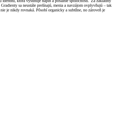
u identitu, ktorá vystihuje náplň a poslanie spoločnosti. Za základný
. Gradienty sa neustále prelínajú, menia a navzájom ovplyvňujú – tak
nie je nikdy rovnaká. Pôsobí organicky a subtílne, no zároveň je