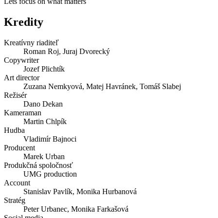
Lets focus on what matters
Kredity
Kreatívny riaditeľ
Roman Roj, Juraj Dvorecký
Copywriter
Jozef Plichtík
Art director
Zuzana Nemkyová, Matej Havránek, Tomáš Slabej
Režisér
Dano Dekan
Kameraman
Martin Chlpík
Hudba
Vladimír Bajnoci
Producent
Marek Urban
Produkčná spoločnosť
UMG production
Account
Stanislav Pavlík, Monika Hurbanová
Stratég
Peter Urbanec, Monika Farkašová
Social media