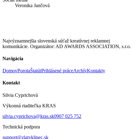
Veronika Jančová
Najvýznamnejšia slovenská súťaž kreatívnej reklamnej
komunikácie. Organizátor: AD AWARDS ASSOCIATION, s.r.o.
Navigácia
Domov
Porota
Štatút
Prihlásené práce
Archív
Kontakty
Kontakt
Silvia Cyprichová
Výkonná riaditeľka KRAS
silvia.cyprichova@kras.sk
0907 025 752
Technická podpora
support@zlatyklinec.sk