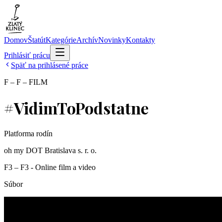
Domov
Štatút
Kategórie
Archív
Novinky
Kontakty
Prihlásiť prácu
Späť na prihlásené práce
F – F – FILM
#VidimToPodstatne
Platforma rodín
oh my DOT Bratislava s. r. o.
F3 – F3 - Online film a video
Súbor