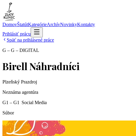
Domov
Štatút
Kategórie
Archív
Novinky
Kontakty
Prihlásiť prácu
Späť na prihlásené práce
G – G – DIGITAL
Birell Náhradníci
Plzeňský Prazdroj
Neznáma agentúra
G1 – G1 ­ Social Media
Súbor