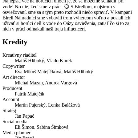
Najlepšia vec na horúcich dňoch je, že sa môžeme schladiť pri
vode! No nie, keď sme v práci. ☹ S Birellom, majstrom v
osviežovaní, sme sa s tým preto rozhodli niečo spraviť. V kampani
Birell Náhradníci sme vybavili trom výhercom voľno a poslali ich
užívať si horúci deň k vode do Oázy osvieženia, zatiaľ čo si to za
nich v práci odmakali naši traja influenceri.
Kredity
Kreatívny riaditeľ
Matúš Hliboký, Vlado Kurek
Copywriter
Eva Mikuš Matejíčková, Matúš Hliboký
Art director
Michal Mazan, Andrea Vargová
Producent
Patrik Matejčík
Account
Martin Pajerský, Lenka Balážová
Stratég
Ján Papač
Social media
Eli Šimon, Sabina Šimková
Media planner