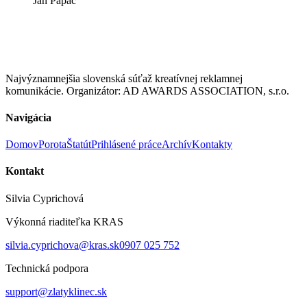
Ján Papač
Najvýznamnejšia slovenská súťaž kreatívnej reklamnej
komunikácie. Organizátor: AD AWARDS ASSOCIATION, s.r.o.
Navigácia
Domov
Porota
Štatút
Prihlásené práce
Archív
Kontakty
Kontakt
Silvia Cyprichová
Výkonná riaditeľka KRAS
silvia.cyprichova@kras.sk
0907 025 752
Technická podpora
support@zlatyklinec.sk