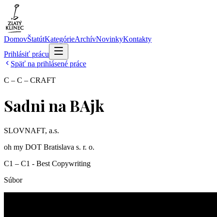
Domov
Štatút
Kategórie
Archív
Novinky
Kontakty
Prihlásiť prácu
Späť na prihlásené práce
C – C – CRAFT
Sadni na BAjk
SLOVNAFT, a.s.
oh my DOT Bratislava s. r. o.
C1 – C1 - Best Copywriting
Súbor