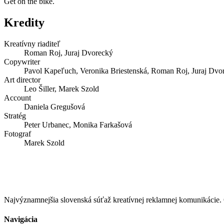
Get on the bike.
Kredity
Kreatívny riaditeľ
Roman Roj, Juraj Dvorecký
Copywriter
Pavol Kapeľuch, Veronika Briestenská, Roman Roj, Juraj Dvo
Art director
Leo Šiller, Marek Szold
Account
Daniela Gregušová
Stratég
Peter Urbanec, Monika Farkašová
Fotograf
Marek Szold
Najvýznamnejšia slovenská súťaž kreatívnej reklamnej komunikác
Navigácia