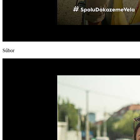
Súbor