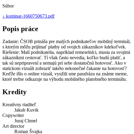
Súbor
↓
kominar-1660750673.pdf
Popis práce
Zadanie: ČSOB prináša pre malých podnikateľov mobilný terminál,
s ktorým môžu prijímať platby od svojich zákazníkov kdekoľvek.
Riešenie: Malí podnikatelia, napríklad remeselníci, musia za svojimi
zákazníkmi cestovať. Tí však často nevedia, koľko budú platiť, a
tak sú nepripravení a nemajú pri sebe dostatočnú hotovosť. Ako v
statickom vizuáli zobraziť takéto nekonečné čakanie na hotovosť?
Keďže išlo o online vizuál, využili sme parafrázu na známe meme,
ktoré trefne odkazuje na výhodu mobilného platobného terminálu.
Kredity
Kreatívny riaditeľ
Jakub Kuvik
Copywriter
Juraj Chmel
Art director
Roman Švajka