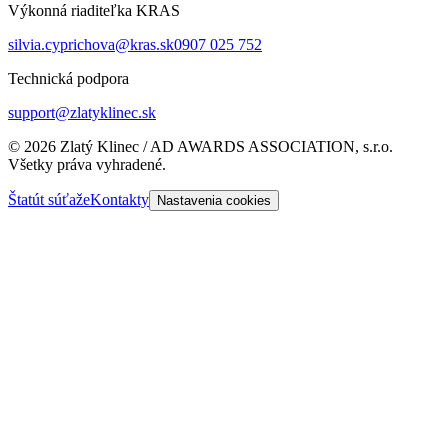
Výkonná riaditeľka KRAS
silvia.cyprichova@kras.sk
0907 025 752
Technická podpora
support@zlatyklinec.sk
©
2026
Zlatý Klinec / AD AWARDS ASSOCIATION, s.r.o.
Všetky práva vyhradené.
Štatút súťaže
Kontakty
Nastavenia cookies