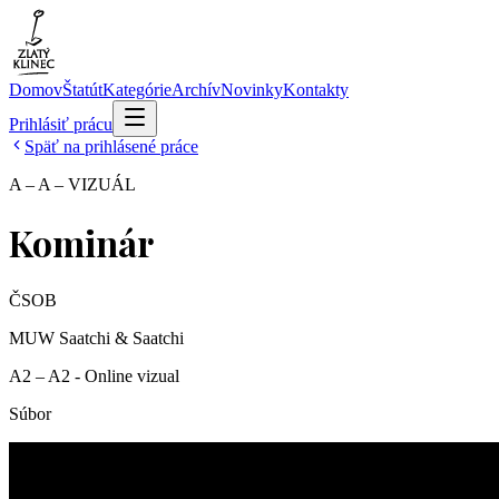
Domov
Štatút
Kategórie
Archív
Novinky
Kontakty
Prihlásiť prácu
Späť na prihlásené práce
A – A – VIZUÁL
Kominár
ČSOB
MUW Saatchi & Saatchi
A2 – A2 - Online vizual
Súbor