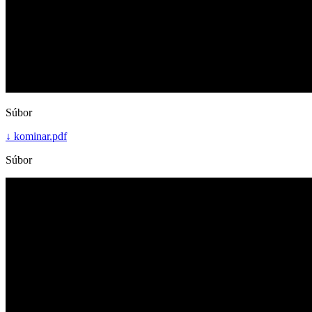
Súbor
↓
kominar.pdf
Súbor