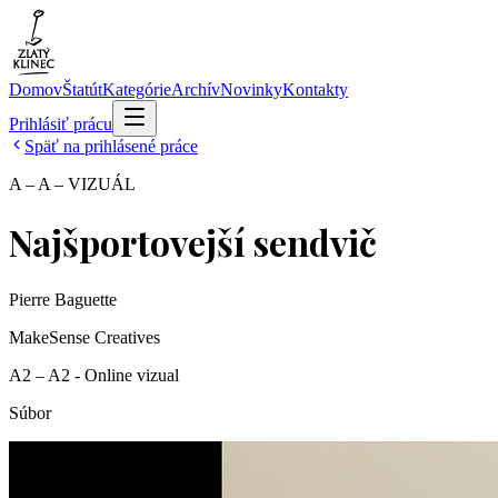
Domov
Štatút
Kategórie
Archív
Novinky
Kontakty
Prihlásiť prácu
Späť na prihlásené práce
A – A – VIZUÁL
Najšportovejší sendvič
Pierre Baguette
MakeSense Creatives
A2 – A2 - Online vizual
Súbor