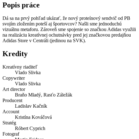
Popis práce
Dá sa na prvý pohľad ukázať, že nový proteínový sendvič od PB
svojím zložením poteší aj športovcov? Našli sme jednoduchú
vizuálnu metaforu. Zároveň sme spojenie so značkou Adidas využili
na realizáciu kreatívnej ochutnávky pred jej značkovou predajňou
Adidas Store v Centráli (jedinou na SVK).
Kredity
Kreatívny riaditeľ
Vlado Slivka
Copywriter
Vlado Slivka
Art director
Braňo Mladý, Rasťo Záležák
Producent
Ladislav Kačník
Account
Kristína Kováčová
Stratég
Róbert Cyprich
Fotograf