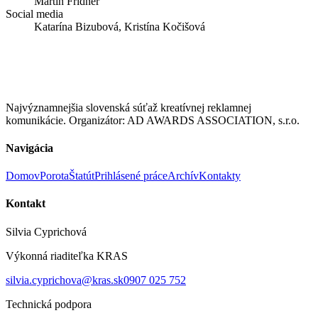
Martin Fridner
Social media
Katarína Bizubová, Kristína Kočišová
Najvýznamnejšia slovenská súťaž kreatívnej reklamnej
komunikácie. Organizátor: AD AWARDS ASSOCIATION, s.r.o.
Navigácia
Domov
Porota
Štatút
Prihlásené práce
Archív
Kontakty
Kontakt
Silvia Cyprichová
Výkonná riaditeľka KRAS
silvia.cyprichova@kras.sk
0907 025 752
Technická podpora