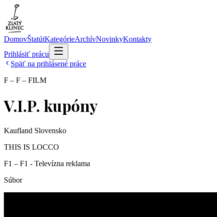
Domov
Štatút
Kategórie
Archív
Novinky
Kontakty
Prihlásiť prácu
Späť na prihlásené práce
F – F – FILM
V.I.P. kupóny
Kaufland Slovensko
THIS IS LOCCO
F1 – F1 - Televízna reklama
Súbor