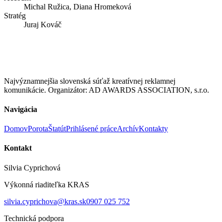
Michal Ružica, Diana Hromeková
Stratég
Juraj Kováč
Najvýznamnejšia slovenská súťaž kreatívnej reklamnej
komunikácie. Organizátor: AD AWARDS ASSOCIATION, s.r.o.
Navigácia
Domov
Porota
Štatút
Prihlásené práce
Archív
Kontakty
Kontakt
Silvia Cyprichová
Výkonná riaditeľka KRAS
silvia.cyprichova@kras.sk
0907 025 752
Technická podpora