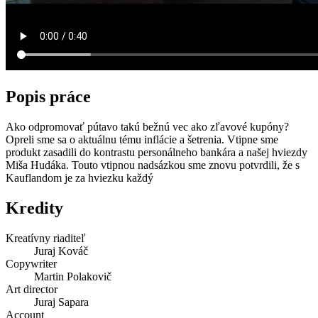
Popis práce
Ako odpromovať pútavo takú bežnú vec ako zľavové kupóny?
Opreli sme sa o aktuálnu tému inflácie a šetrenia. Vtipne sme
produkt zasadili do kontrastu personálneho bankára a našej hviezdy
Miša Hudáka. Touto vtipnou nadsázkou sme znovu potvrdili, že s
Kauflandom je za hviezku každý
Kredity
Kreatívny riaditeľ
Juraj Kováč
Copywriter
Martin Polakovič
Art director
Juraj Sapara
Account