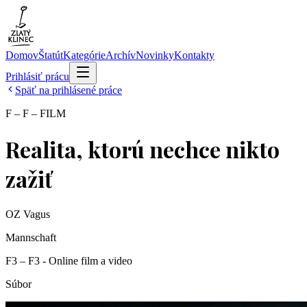
Domov
Štatút
Kategórie
Archív
Novinky
Kontakty
Prihlásiť prácu
Späť na prihlásené práce
F – F – FILM
Realita, ktorú nechce nikto
zažiť
OZ Vagus
Mannschaft
F3 – F3 - Online film a video
Súbor