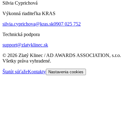
Silvia Cyprichová
Výkonná riaditeľka KRAS
silvia.cyprichova@kras.sk
0907 025 752
Technická podpora
support@zlatyklinec.sk
©
2026
Zlatý Klinec / AD AWARDS ASSOCIATION, s.r.o.
Všetky práva vyhradené.
Štatút súťaže
Kontakty
Nastavenia cookies