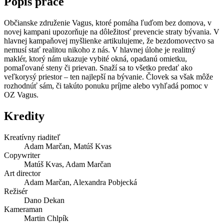
Popis práce
Občianske združenie Vagus, ktoré pomáha ľuďom bez domova, v
novej kampani upozorňuje na dôležitosť prevencie straty bývania. V
hlavnej kampaňovej myšlienke artikulujeme, že bezdomovectvo sa
nemusí stať realitou nikoho z nás. V hlavnej úlohe je realitný
maklér, ktorý nám ukazuje vybité okná, opadanú omietku,
pomaľované steny či prievan. Snaží sa to všetko predať ako
veľkorysý priestor – ten najlepší na bývanie. Človek sa však môže
rozhodnúť sám, či takúto ponuku príjme alebo vyhľadá pomoc v
OZ Vagus.
Kredity
Kreatívny riaditeľ
Adam Marčan, Matúš Kvas
Copywriter
Matúš Kvas, Adam Marčan
Art director
Adam Marčan, Alexandra Pobjecká
Režisér
Dano Dekan
Kameraman
Martin Chlpík