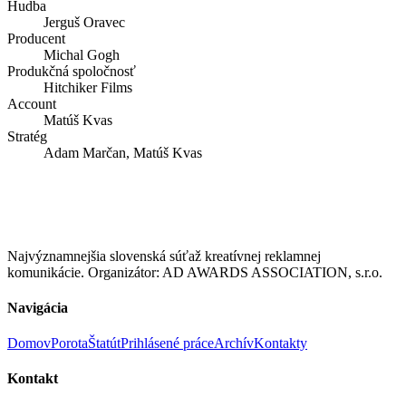
Hudba
Jerguš Oravec
Producent
Michal Gogh
Produkčná spoločnosť
Hitchiker Films
Account
Matúš Kvas
Stratég
Adam Marčan, Matúš Kvas
Najvýznamnejšia slovenská súťaž kreatívnej reklamnej
komunikácie. Organizátor: AD AWARDS ASSOCIATION, s.r.o.
Navigácia
Domov
Porota
Štatút
Prihlásené práce
Archív
Kontakty
Kontakt