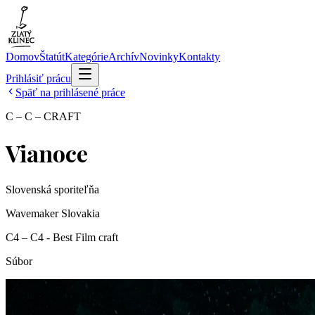
Domov
Štatút
Kategórie
Archív
Novinky
Kontakty
Prihlásiť prácu
Späť na prihlásené práce
C – C – CRAFT
Vianoce
Slovenská sporiteľňa
Wavemaker Slovakia
C4 – C4 - Best Film craft
Súbor