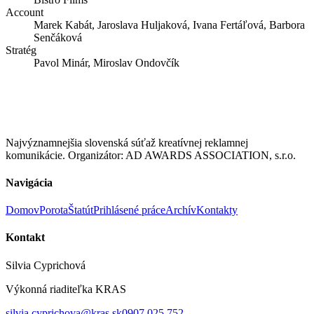
Account
Marek Kabát, Jaroslava Huljaková, Ivana Fertáľová, Barbora
Senčáková
Stratég
Pavol Minár, Miroslav Ondovčík
Najvýznamnejšia slovenská súťaž kreatívnej reklamnej
komunikácie. Organizátor: AD AWARDS ASSOCIATION, s.r.o.
Navigácia
Domov
Porota
Štatút
Prihlásené práce
Archív
Kontakty
Kontakt
Silvia Cyprichová
Výkonná riaditeľka KRAS
silvia.cyprichova@kras.sk
0907 025 752