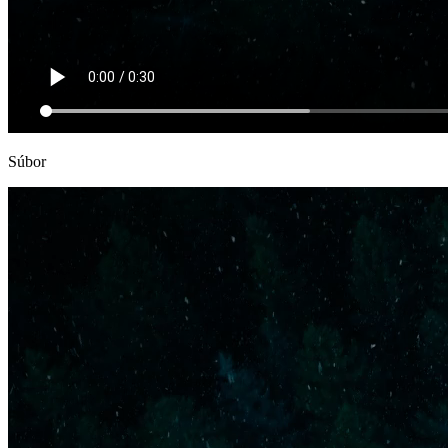
Súbor