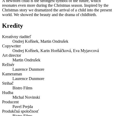
A newborn child is the strongest symbol of the future, which
resonates even more during the Christmas season. Inspired by the
Christmas story we dramatized the arrival of a child into the present
world. We showed the beauty and the drama of childbirth.
Kredity
Kreatívny riaditeľ
Ondrej Kořínek, Martin Ondrušek
Copywriter
Ondrej Kořínek, Karin Horňáčková, Eva Myjavcová
Art director
Martin Ondrušek
Režisér
Laurence Dunmore
Kameraman
Laurence Dunmore
Strihač
Bistro Films
Hudba
Michal Novinski
Producent
Pavel Prejda
Produkčná spoločnosť
Bistro Films