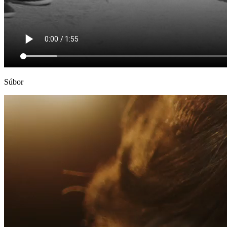
Súbor