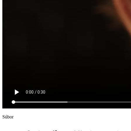
Súbor