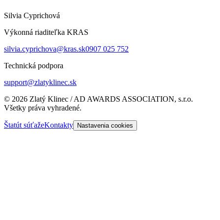
Silvia Cyprichová
Výkonná riaditeľka KRAS
silvia.cyprichova@kras.sk
0907 025 752
Technická podpora
support@zlatyklinec.sk
©
2026
Zlatý Klinec / AD AWARDS ASSOCIATION, s.r.o.
Všetky práva vyhradené.
Štatút súťaže
Kontakty
Nastavenia cookies