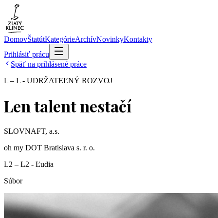
Domov
Štatút
Kategórie
Archív
Novinky
Kontakty
Prihlásiť prácu
Späť na prihlásené práce
L – L - UDRŽATEĽNÝ ROZVOJ
Len talent nestačí
SLOVNAFT, a.s.
oh my DOT Bratislava s. r. o.
L2 – L2 - Ľudia
Súbor