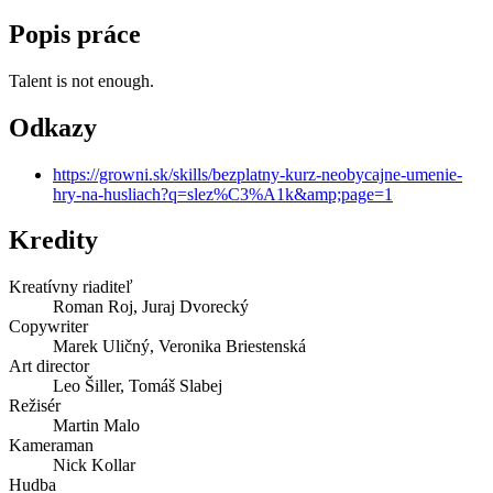
Popis práce
Talent is not enough.
Odkazy
https://growni.sk/skills/bezplatny-kurz-neobycajne-umenie-
hry-na-husliach?q=slez%C3%A1k&amp;page=1
Kredity
Kreatívny riaditeľ
Roman Roj, Juraj Dvorecký
Copywriter
Marek Uličný, Veronika Briestenská
Art director
Leo Šiller, Tomáš Slabej
Režisér
Martin Malo
Kameraman
Nick Kollar
Hudba