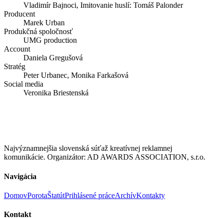
Vladimír Bajnoci, Imitovanie huslí: Tomáš Palonder
Producent
Marek Urban
Produkčná spoločnosť
UMG production
Account
Daniela Gregušová
Stratég
Peter Urbanec, Monika Farkašová
Social media
Veronika Briestenská
Najvýznamnejšia slovenská súťaž kreatívnej reklamnej
komunikácie. Organizátor: AD AWARDS ASSOCIATION, s.r.o.
Navigácia
Domov
Porota
Štatút
Prihlásené práce
Archív
Kontakty
Kontakt