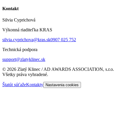
Kontakt
Silvia Cyprichová
Výkonná riaditeľka KRAS
silvia.cyprichova@kras.sk
0907 025 752
Technická podpora
support@zlatyklinec.sk
©
2026
Zlatý Klinec / AD AWARDS ASSOCIATION, s.r.o.
Všetky práva vyhradené.
Štatút súťaže
Kontakty
Nastavenia cookies