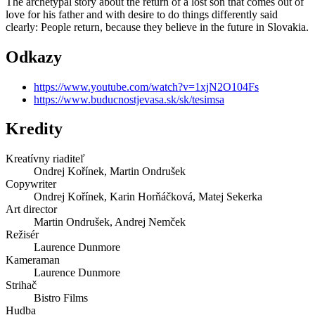
The archetypal story about the return of a lost son that comes out of
love for his father and with desire to do things differently said
clearly: People return, because they believe in the future in Slovakia.
Odkazy
https://www.youtube.com/watch?v=1xjN2O104Fs
https://www.buducnostjevasa.sk/sk/tesimsa
Kredity
Kreatívny riaditeľ
Ondrej Kořínek, Martin Ondrušek
Copywriter
Ondrej Kořínek, Karin Horňáčková, Matej Sekerka
Art director
Martin Ondrušek, Andrej Nemček
Režisér
Laurence Dunmore
Kameraman
Laurence Dunmore
Strihač
Bistro Films
Hudba