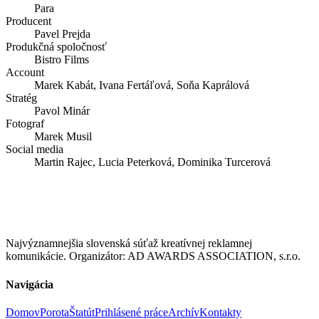
Para
Producent
Pavel Prejda
Produkčná spoločnosť
Bistro Films
Account
Marek Kabát, Ivana Fertáľová, Soňa Kaprálová
Stratég
Pavol Minár
Fotograf
Marek Musil
Social media
Martin Rajec, Lucia Peterková, Dominika Turcerová
Najvýznamnejšia slovenská súťaž kreatívnej reklamnej
komunikácie. Organizátor: AD AWARDS ASSOCIATION, s.r.o.
Navigácia
Domov
Porota
Štatút
Prihlásené práce
Archív
Kontakty