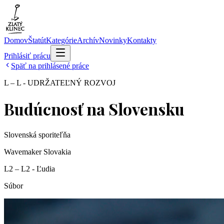
Domov
Štatút
Kategórie
Archív
Novinky
Kontakty
Prihlásiť prácu
Späť na prihlásené práce
L – L - UDRŽATEĽNÝ ROZVOJ
Budúcnosť na Slovensku
Slovenská sporiteľňa
Wavemaker Slovakia
L2 – L2 - Ľudia
Súbor