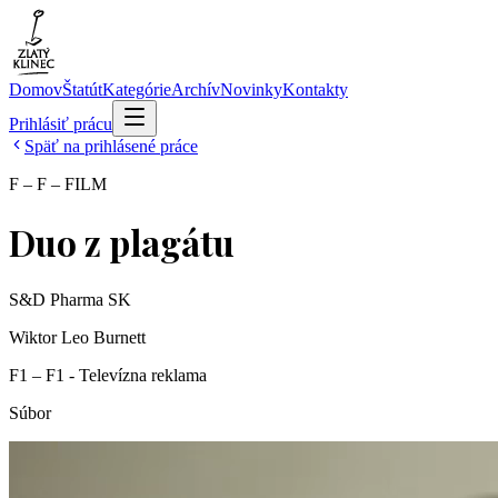
Domov
Štatút
Kategórie
Archív
Novinky
Kontakty
Prihlásiť prácu
Späť na prihlásené práce
F – F – FILM
Duo z plagátu
S&D Pharma SK
Wiktor Leo Burnett
F1 – F1 - Televízna reklama
Súbor