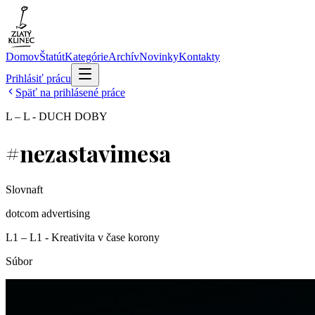
Domov
Štatút
Kategórie
Archív
Novinky
Kontakty
Prihlásiť prácu
Späť na prihlásené práce
L – L - DUCH DOBY
#nezastavimesa
Slovnaft
dotcom advertising
L1 – L1 - Kreativita v čase korony
Súbor