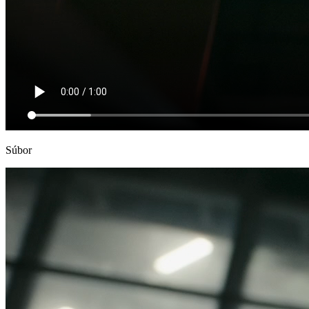
Súbor