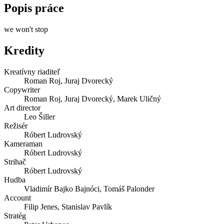
Popis práce
we won't stop
Kredity
Kreatívny riaditeľ
Roman Roj, Juraj Dvorecký
Copywriter
Roman Roj, Juraj Dvorecký, Marek Uličný
Art director
Leo Šiller
Režisér
Róbert Ludrovský
Kameraman
Róbert Ludrovský
Strihač
Róbert Ludrovský
Hudba
Vladimír Bajko Bajnóci, Tomáš Palonder
Account
Filip Jenes, Stanislav Pavlík
Stratég