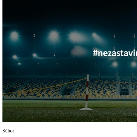
Súbor