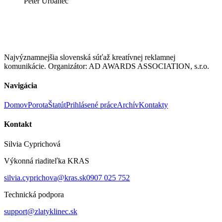
Peter Urbanec
Najvýznamnejšia slovenská súťaž kreatívnej reklamnej
komunikácie. Organizátor: AD AWARDS ASSOCIATION, s.r.o.
Navigácia
Domov
Porota
Štatút
Prihlásené práce
Archív
Kontakty
Kontakt
Silvia Cyprichová
Výkonná riaditeľka KRAS
silvia.cyprichova@kras.sk
0907 025 752
Technická podpora
support@zlatyklinec.sk