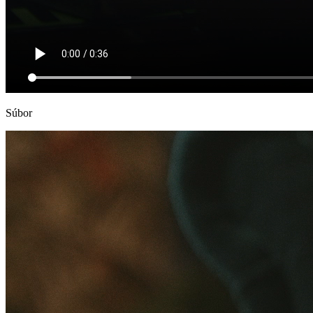
Súbor