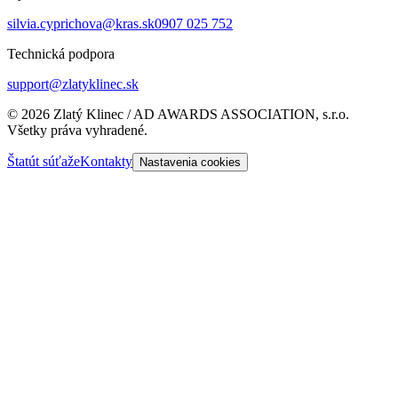
silvia.cyprichova@kras.sk
0907 025 752
Technická podpora
support@zlatyklinec.sk
©
2026
Zlatý Klinec / AD AWARDS ASSOCIATION, s.r.o.
Všetky práva vyhradené.
Štatút súťaže
Kontakty
Nastavenia cookies