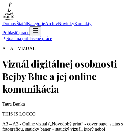
Domov
Štatút
Kategórie
Archív
Novinky
Kontakty
Prihlásiť prácu
Späť na prihlásené práce
A – A – VIZUÁL
Vizuál digitálnej osobnosti
Bejby Blue a jej online
komunikácia
Tatra Banka
THIS IS LOCCO
A3 – A3 - Online vizual („Novodobý print“ - cover page, status s
fotografiou, staticky baner – statický vizuál, ktorý nebol