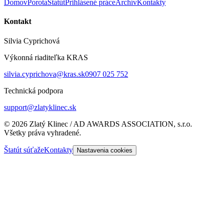
Domov
Porota
Štatút
Prihlásené práce
Archív
Kontakty
Kontakt
Silvia Cyprichová
Výkonná riaditeľka KRAS
silvia.cyprichova@kras.sk
0907 025 752
Technická podpora
support@zlatyklinec.sk
©
2026
Zlatý Klinec / AD AWARDS ASSOCIATION, s.r.o.
Všetky práva vyhradené.
Štatút súťaže
Kontakty
Nastavenia cookies