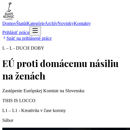
Domov
Štatút
Kategórie
Archív
Novinky
Kontakty
Prihlásiť prácu
Späť na prihlásené práce
L – L - DUCH DOBY
EÚ proti domácemu násiliu
na ženách
Zastúpenie Európskej Komisie na Slovensku
THIS IS LOCCO
L1 – L1 - Kreativita v čase korony
Súbor