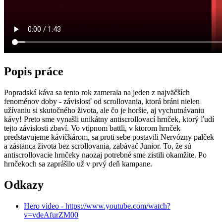
Popis práce
Popradská káva sa tento rok zamerala na jeden z najväčších
fenoménov doby - závislosť od scrollovania, ktorá bráni nielen
užívaniu si skutočného života, ale čo je horšie, aj vychutnávaniu
kávy! Preto sme vynašli unikátny antiscrollovací hrnček, ktorý ľudí
tejto závislosti zbaví. Vo vtipnom battli, v ktorom hrnček
predstavujeme kávičkárom, sa proti sebe postavili Nervózny palček
a zástanca života bez scrollovania, zabávač Junior. To, že sú
antiscrollovacie hrnčeky naozaj potrebné sme zistili okamžite. Po
hrnčekoch sa zaprášilo už v prvý deň kampane.
Odkazy
Hero video - https://www.youtube.com/watch?
v=vdeAfurZM00