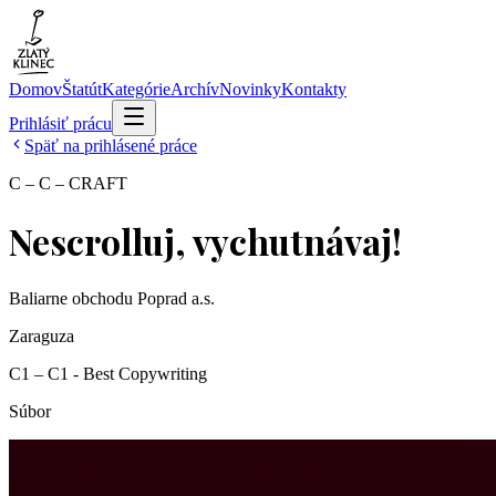
Domov
Štatút
Kategórie
Archív
Novinky
Kontakty
Prihlásiť prácu
Späť na prihlásené práce
C – C – CRAFT
Nescrolluj, vychutnávaj!
Baliarne obchodu Poprad a.s.
Zaraguza
C1 – C1 - Best Copywriting
Súbor