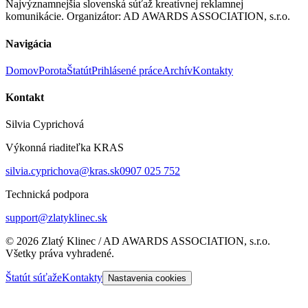
Najvýznamnejšia slovenská súťaž kreatívnej reklamnej
komunikácie. Organizátor: AD AWARDS ASSOCIATION, s.r.o.
Navigácia
Domov
Porota
Štatút
Prihlásené práce
Archív
Kontakty
Kontakt
Silvia Cyprichová
Výkonná riaditeľka KRAS
silvia.cyprichova@kras.sk
0907 025 752
Technická podpora
support@zlatyklinec.sk
©
2026
Zlatý Klinec / AD AWARDS ASSOCIATION, s.r.o.
Všetky práva vyhradené.
Štatút súťaže
Kontakty
Nastavenia cookies