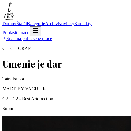
Domov
Štatút
Kategórie
Archív
Novinky
Kontakty
Prihlásiť prácu
Späť na prihlásené práce
C – C – CRAFT
Umenie je dar
Tatra banka
MADE BY VACULIK
C2 – C2 - Best Artdirection
Súbor