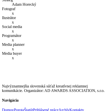
Adam Horecký
Fotograf
x
Ilustrátor
x
Social media
x
Programátor
x
Media planner
x
Media buyer
x
Najvýznamnejšia slovenská súťaž kreatívnej reklamnej
komunikácie. Organizátor: AD AWARDS ASSOCIATION, s.r.o.
Navigácia
Domov
Porota
Štatút
Prihlásené práce
Archív
Kontakty