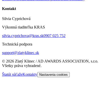
Kontakt
Silvia Cyprichová
Výkonná riaditeľka KRAS
silvia.cyprichova@kras.sk
0907 025 752
Technická podpora
support@zlatyklinec.sk
©
2026
Zlatý Klinec / AD AWARDS ASSOCIATION, s.r.o.
Všetky práva vyhradené.
Štatút súťaže
Kontakty
Nastavenia cookies