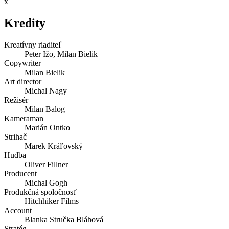
x
Kredity
Kreatívny riaditeľ
Peter Ižo, Milan Bielik
Copywriter
Milan Bielik
Art director
Michal Nagy
Režisér
Milan Balog
Kameraman
Marián Ontko
Strihač
Marek Kráľovský
Hudba
Oliver Fillner
Producent
Michal Gogh
Produkčná spoločnosť
Hitchhiker Films
Account
Blanka Stručka Bláhová
Stratég