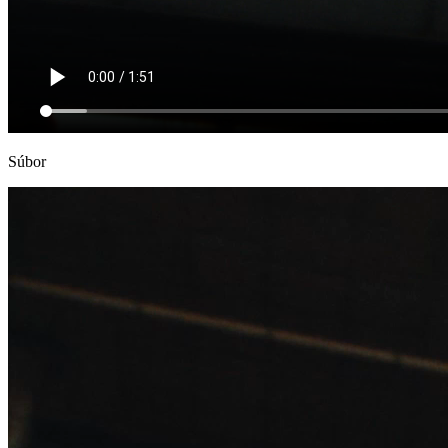
Súbor